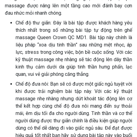
massage được nâng lên một tầng cao mới đánh bay cơn
đau nhức mỏi nhanh chóng.
Chế độ thư giãn: Đây là bài tập được khách hàng yêu
thích nhất trong số những bài tập tự động trên ghế
massage Queen Crown QC MD1. Bài tập này chính là
liệu pháp “xoa dịu tinh thần” sau những mệt nhọc, áp
lực, stress trong công việc, bộn bề cuộc sống. Với các
kỹ thuật massage nhẹ nhàng sẽ tác động lên dây thần
kinh thụ cảm dưới da giúp tinh thần hưng phấn, lạc
quan, vui vẻ giải phóng căng thẳng.
Chế độ đưa nôi: Bạn sẽ có được một giấc ngủ tuyệt vời
khi được trải nghiệm bài tập này. Với các kỹ thuật
massage nhẹ nhàng nhưng dứt khoát tác động lên cơ
thể kết hợp cùng chế độ đưa nôi mang đến sự thoải
mái, êm dịu tối đa cho người dùng. Tinh thần và cơ thể
người dùng được thư giãn chính là điều kiện giúp người
dùng có thể dễ dàng đi vào giấc ngủ sâu. Để đạt được
hiệu quả tốt nhất bạn hãy sử dụng bài tập này vào buổi