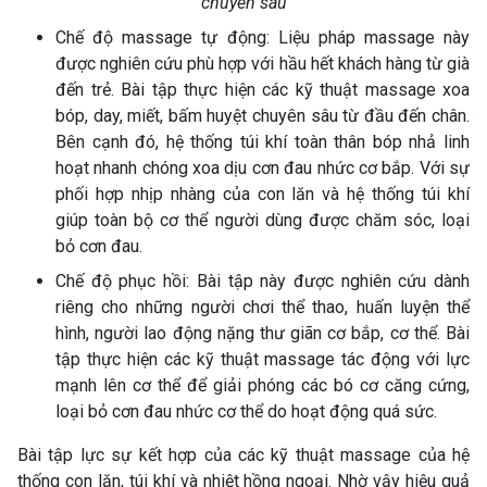
chuyên sâu
Chế độ massage tự động: Liệu pháp massage này
được nghiên cứu phù hợp với hầu hết khách hàng từ già
đến trẻ. Bài tập thực hiện các kỹ thuật massage xoa
bóp, day, miết, bấm huyệt chuyên sâu từ đầu đến chân.
Bên cạnh đó, hệ thống túi khí toàn thân bóp nhả linh
hoạt nhanh chóng xoa dịu cơn đau nhức cơ bắp. Với sự
phối hợp nhịp nhàng của con lăn và hệ thống túi khí
giúp toàn bộ cơ thể người dùng được chăm sóc, loại
bỏ cơn đau.
Chế độ phục hồi: Bài tập này được nghiên cứu dành
riêng cho những người chơi thể thao, huấn luyện thể
hình, người lao động nặng thư giãn cơ bắp, cơ thể. Bài
tập thực hiện các kỹ thuật massage tác động với lực
mạnh lên cơ thể để giải phóng các bó cơ căng cứng,
loại bỏ cơn đau nhức cơ thể do hoạt động quá sức.
Bài tập lực sự kết hợp của các kỹ thuật massage của hệ
thống con lăn, túi khí và nhiệt hồng ngoại. Nhờ vậy hiệu quả