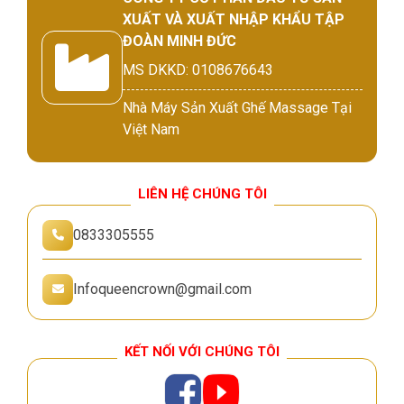
XUẤT VÀ XUẤT NHẬP KHẨU TẬP
ĐOÀN MINH ĐỨC
MS DKKD: 0108676643
Nhà Máy Sản Xuất Ghế Massage Tại
Việt Nam
LIÊN HỆ CHÚNG TÔI
0833305555
Infoqueencrown@gmail.com
KẾT NỐI VỚI CHÚNG TÔI