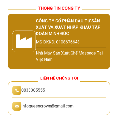
THÔNG TIN CÔNG TY
CÔNG TY CỔ PHẦN ĐẦU TƯ SẢN
XUẤT VÀ XUẤT NHẬP KHẨU TẬP
ĐOÀN MINH ĐỨC
MS DKKD: 0108676643
Nhà Máy Sản Xuất Ghế Massage Tại
Việt Nam
LIÊN HỆ CHÚNG TÔI
0833305555
Infoqueencrown@gmail.com