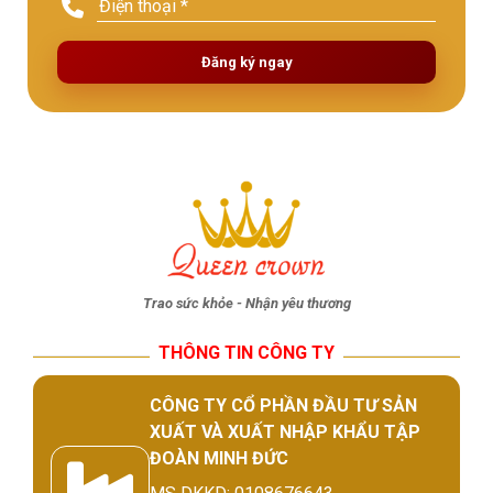
Đăng ký ngay
Trao sức khỏe - Nhận yêu thương
THÔNG TIN CÔNG TY
CÔNG TY CỔ PHẦN ĐẦU TƯ SẢN
XUẤT VÀ XUẤT NHẬP KHẨU TẬP
ĐOÀN MINH ĐỨC