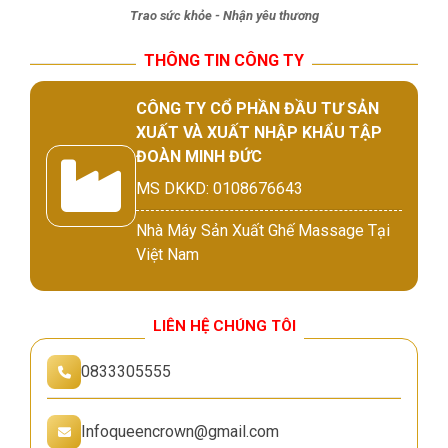
Trao sức khỏe - Nhận yêu thương
THÔNG TIN CÔNG TY
CÔNG TY CỔ PHẦN ĐẦU TƯ SẢN
XUẤT VÀ XUẤT NHẬP KHẨU TẬP
ĐOÀN MINH ĐỨC
MS DKKD: 0108676643
Nhà Máy Sản Xuất Ghế Massage Tại
Việt Nam
LIÊN HỆ CHÚNG TÔI
0833305555
Infoqueencrown@gmail.com