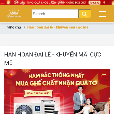
Trang chủ
Hân hoan đại lễ - khuyến mãi cực mê
HÂN HOAN ĐẠI LỄ - KHUYẾN MÃI CỰC
MÊ