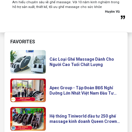
Am hiểu chuyên sâu về ghế massage. Với 10 năm kinh nghiệm trong
hỗ trợ sản xuất, thiết kế, tối ưu ghế massage cho sức khỏe
Huyền Vũ
FAVORITES
Các Loại Ghế Massage Dành Cho
Người Cao Tuổi Chất Lượng
Apec Group - Tập Đoàn BĐS Nghỉ
Dưỡng Lớn Nhất Việt Nam Đầu Tư
Ghế Massage Kinh Doanh Hiện Đại
Của Queen Crown
Hệ thống Tiniworld đầu tư 250 ghế
massage kinh doanh Queen Crown
QC KD7 cho chuỗi cửa hàng toàn