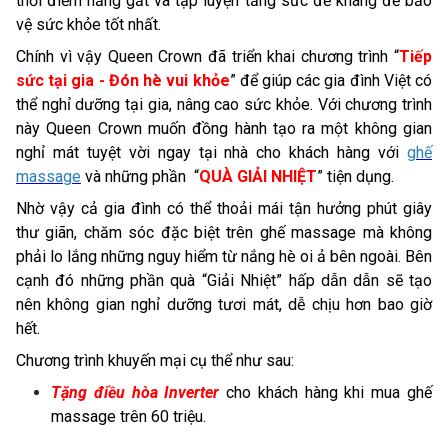
thời điểm nắng gắt và tập luyện tăng sức đề kháng để bảo
vệ sức khỏe tốt nhất.
Chính vì vậy Queen Crown đã triển khai chương trình “
Tiếp
sức tại gia - Đón hè vui khỏe
” để giúp các gia đình Việt có
thể nghỉ dưỡng tại gia, nâng cao sức khỏe. Với chương trình
này Queen Crown muốn đồng hành tạo ra một không gian
nghỉ mát tuyệt vời ngay tại nhà cho khách hàng với
ghế
massage
và những phần “
QUÀ GIẢI NHIỆT
” tiện dụng.
Nhờ vậy cả gia đình có thể thoải mái tận hưởng phút giây
thư giãn, chăm sóc đặc biệt trên ghế massage mà không
phải lo lắng những nguy hiểm từ nắng hè oi ả bên ngoài. Bên
cạnh đó những phần quà “Giải Nhiệt” hấp dẫn dẫn sẽ tạo
nên không gian nghỉ dưỡng tươi mát, dễ chịu hơn bao giờ
hết.
Chương trình khuyến mại cụ thể như sau:
Tặng điều hòa Inverter
cho khách hàng khi mua ghế
massage trên 60 triệu.