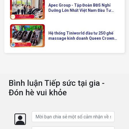
Apec Group - Tập Đoàn BĐS Nghỉ
Dưỡng Lớn Nhất Việt Nam Đầu Tư
Ghế Massage Kinh Doanh Hiện Đại
Của Queen Crown
Hệ thống Tiniworld đầu tư 250 ghế
massage kinh doanh Queen Crown
QC KD7 cho chuỗi cửa hàng toàn
quốc
Bình luận Tiếp sức tại gia -
Đón hè vui khỏe