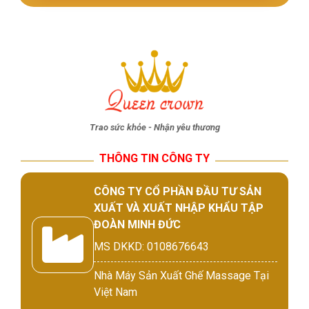
Trao sức khỏe - Nhận yêu thương
THÔNG TIN CÔNG TY
CÔNG TY CỔ PHẦN ĐẦU TƯ SẢN
XUẤT VÀ XUẤT NHẬP KHẨU TẬP
ĐOÀN MINH ĐỨC
MS DKKD: 0108676643
Nhà Máy Sản Xuất Ghế Massage Tại
Việt Nam