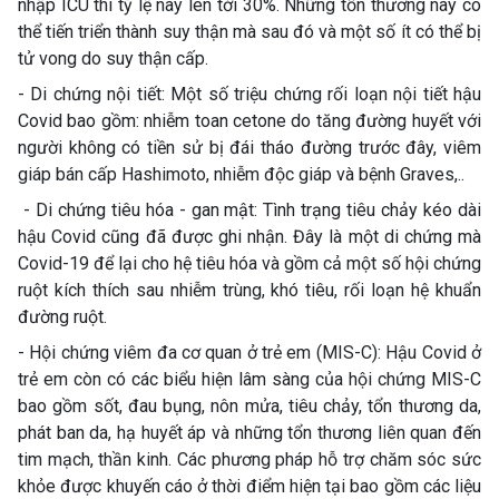
nhập ICU thì tỷ lệ này lên tới 30%. Những tổn thương này có
thể tiến triển thành suy thận mà sau đó và một số ít có thể bị
tử vong do suy thận cấp.
- Di chứng nội tiết: Một số triệu chứng rối loạn nội tiết hậu
Covid bao gồm: nhiễm toan cetone do tăng đường huyết với
người không có tiền sử bị đái tháo đường trước đây, viêm
giáp bán cấp Hashimoto, nhiễm độc giáp và bệnh Graves,..
- Di chứng tiêu hóa - gan mật: Tình trạng tiêu chảy kéo dài
hậu Covid cũng đã được ghi nhận. Đây là một di chứng mà
Covid-19 để lại cho hệ tiêu hóa và gồm cả một số hội chứng
ruột kích thích sau nhiễm trùng, khó tiêu, rối loạn hệ khuẩn
đường ruột.
- Hội chứng viêm đa cơ quan ở trẻ em (MIS-C): Hậu Covid ở
trẻ em còn có các biểu hiện lâm sàng của hội chứng MIS-C
bao gồm sốt, đau bụng, nôn mửa, tiêu chảy, tổn thương da,
phát ban da, hạ huyết áp và những tổn thương liên quan đến
tim mạch, thần kinh. Các phương pháp hỗ trợ chăm sóc sức
khỏe được khuyến cáo ở thời điểm hiện tại bao gồm các liệu