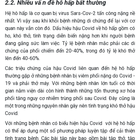
2.2. Nhiều vấ n đề hô hấp bất thường
Hệ hô hấp là cơ quan bị virus Sars-Cov-2 tấn công nặng nề
nhất. Vì vậy sau khi khỏi bệnh những di chứng để lại với cơ
quan này vẫn còn đó. Dấu hiệu hậu Covid về hô hấp gồm có
ho, khó thở, tình trạng diễn biến nặng hơn khi người bệnh
đang gắng sức làm việc. Tỷ lệ bệnh nhân mắc phải các di
chứng của phổi chiếm đến 20-40%, trong đó tỷ lệ khó thở
lên đến 40-60%.
Các triệu chứng của hậu Covid liên quan đến hệ hô hấp
thường gặp ở những bệnh nhân bị viêm phổi nặng do Covid -
19 và phải thở máy. Với những bệnh nhân lớn tuổi có thời
gian nằm viện dài còn hình thành những tổn thương xơ hóa
phổi tăng nguy cơ nhiễm trùng phổi sau Covid. Đây cũng là
một trong những nguyên nhân gây nên tình trạng khó thở hậu
Covid.
Với những bệnh nhân có biểu hiện hậu Covid với hệ hô hấp
có thể áp dụng một số phương pháp luyện tập để cải thiện
tình trạng bệnh. Các bài tập này bao gồm bài tập thở, tập