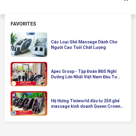
FAVORITES
Các Loại Ghế Massage Dành Cho
Người Cao Tuổi Chất Lượng
Apec Group - Tập Đoàn BĐS Nghỉ
Dưỡng Lớn Nhất Việt Nam Đầu Tư
Ghế Massage Kinh Doanh Hiện Đại
Của Queen Crown
Hệ thống Tiniworld đầu tư 250 ghế
massage kinh doanh Queen Crown
QC KD7 cho chuỗi cửa hàng toàn
quốc