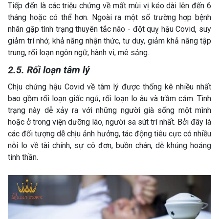
Tiếp đến là các triệu chứng về mất mùi vị kéo dài lên đến 6
tháng hoặc có thể hơn. Ngoài ra một số trường hợp bệnh
nhân gặp tình trạng thuyên tắc não - đột quỵ hậu Covid, suy
giảm trí nhớ, khả năng nhận thức, tư duy, giảm khả năng tập
trung, rối loạn ngôn ngữ, hành vi, mê sảng.
2.5. Rối loạn tâm lý
Chịu chứng hậu Covid về tâm lý được thống kê nhiều nhất
bao gồm rối loạn giấc ngủ, rối loạn lo âu và trầm cảm. Tình
trạng này dễ xảy ra với những người già sống một mình
hoặc ở trong viện dưỡng lão, người sa sút trí nhất. Bởi đây là
các đối tượng dễ chịu ảnh hưởng, tác động tiêu cực có nhiều
nỗi lo về tài chính, sự cô đơn, buồn chán, dễ khủng hoảng
tinh thần.