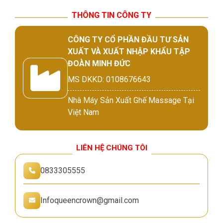
THÔNG TIN CÔNG TY
CÔNG TY CỔ PHẦN ĐẦU TƯ SẢN
XUẤT VÀ XUẤT NHẬP KHẨU TẬP
ĐOÀN MINH ĐỨC
MS DKKD: 0108676643
Nhà Máy Sản Xuất Ghế Massage Tại
Việt Nam
LIÊN HỆ CHÚNG TÔI
0833305555
Infoqueencrown@gmail.com