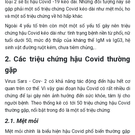
loại 2 sẽ bị hậu Covid -19 kéo dài. Những đối tượng này sẽ
gặp phải một số triệu chứng Covid kéo dài như mệt mỏi, ho
và một số triệu chứng về hô hấp khác.
Ngoài 4 yếu tố trên còn một một số yếu tố gây nên triệu
chứng hậu Covid kéo dài như: tình trạng bệnh nền từ phổi, nữ
tuổi dưới 50, mức độ thấp của kháng thể IgM và IgG3, hệ
sinh vật đường ruột kém, chưa tiêm chủng,...
2. Các triệu chứng hậu Covid thường
gặp
Virus Sars - Cov- 2 có khả năng tác động đến hậu hết cơ
quan trên cơ thể. Vì vậy giai đoạn hậu Covid có rất nhiều di
chứng để lại gây nên ảnh hưởng đến sức khỏe, tâm lý cho
người bệnh. Theo thống kê có tới 50 triệu chứng hậu Covid
thường gặp, nổi bật trong đó là một số triệu chứng:
2.1. Mệt mỏi
Mệt mỏi chính là biểu hiện hậu Covid phổ biến thường gặp