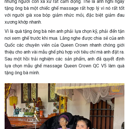
những người con xa xứ rất cảm động. Thế là anh nghĩ ngay
tặng ông bà một chiếc ghế massage rất hợp lý vì nó rất tốt
với người già xoa bóp giảm nhức mỏi, đặc biệt giảm đau
xương khớp nhanh.
Vì là quà tặng ông bà nên anh phải lựa chọn kỹ, phải đến tận
nơi xem ghế trước khi mua. Lắng nghe được chia sẻ của anh
Quốc các chuyên viên của Queen Crown nhanh chóng giới
thiệu cho anh vài mẫu ghế phù hợp với tiêu chí mà anh đặt ra.
Sau một hồi trải nghiệm các sản phẩm, anh đã quyết định
lựa chọn mẫu ghế massage Queen Crown QC V5 làm quà
tặng ông bà mình.