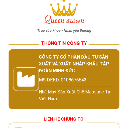
Trao sức khỏe - Nhận yêu thương
THÔNG TIN CÔNG TY
CÔNG TY CỔ PHẦN ĐẦU TƯ SẢN
XUẤT VÀ XUẤT NHẬP KHẨU TẬP
ĐOÀN MINH ĐỨC
MS DKKD: 0108676643
Nhà Máy Sản Xuất Ghế Massage Tại
Việt Nam
LIÊN HỆ CHÚNG TÔI