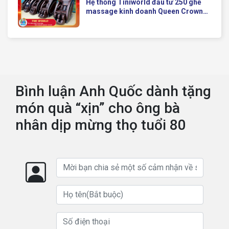
Hệ thống Tiniworld đầu tư 250 ghế
massage kinh doanh Queen Crown
QC KD7 cho chuỗi cửa hàng toàn
quốc
Bình luận Anh Quốc dành tặng
món quà “xịn” cho ông bà
nhân dịp mừng thọ tuổi 80