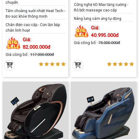
chuyển
Công nghệ 6D Max tăng cường -
Rô bốt massage cao cấp
Tấm choàng sưởi nhiệt Heat Tech -
Đo sức khỏe thông minh
Nâng lưng cảm ứng tự động
Chân điện cao cấp - Con lăn bắp
Giá:
chân linh hoạt
40.995.000đ
Giá:
Giá công bố :
75.000.000đ
82.000.000đ
Giá công bố :
117.000.000đ