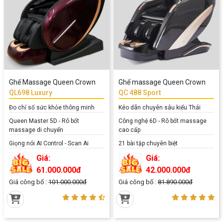
Ghế Massage Queen Crown
Ghế massage Queen Crown
QL698 Luxury
QC 488 Sport
Đo chỉ số sức khỏe thông minh
Kéo dãn chuyên sâu kiểu Thái
Queen Master 5D - Rô bốt
Công nghệ 6D - Rô bốt massage
massage di chuyển
cao cấp
Giọng nói AI Control - Scan Ai
21 bài tập chuyên biệt
Giá:
Giá:
61.000.000đ
42.000.000đ
Giá công bố :
101.000.000đ
Giá công bố :
81.890.000đ