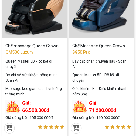
Ghế massage Queen Crown
Ghế Massage Queen Crown
QM500 Luxury
S850 Pro
Queen Master 5D - Rô bốt di
Day bắp chân chuyên sâu - Scan
chuyển
Ai
Đo chỉ số sức khỏe thông minh -
Queen Master 5D - Rô bốt di
Scan Ai
chuyển
Massage kéo giãn sâu - Lùi tường
Điều khiển TFT - Điều khiển nhanh
thông minh
cảm ứng
Giá:
Giá:
66.500.000đ
71.200.000đ
Giá công bố :
105.000.000đ
Giá công bố :
110.000.000đ