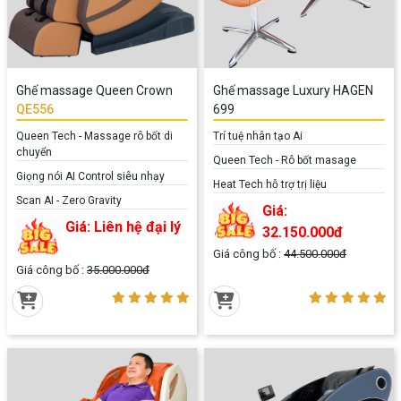
Ghế massage Queen Crown
Ghế massage Luxury HAGEN
QE556
699
Queen Tech - Massage rô bốt di
Trí tuệ nhân tạo Ai
chuyển
Queen Tech - Rô bốt masage
Giọng nói AI Control siêu nhạy
Heat Tech hỗ trợ trị liệu
Scan AI - Zero Gravity
Giá:
Giá: Liên hệ đại lý
32.150.000đ
Giá công bố :
44.500.000đ
Giá công bố :
35.000.000đ