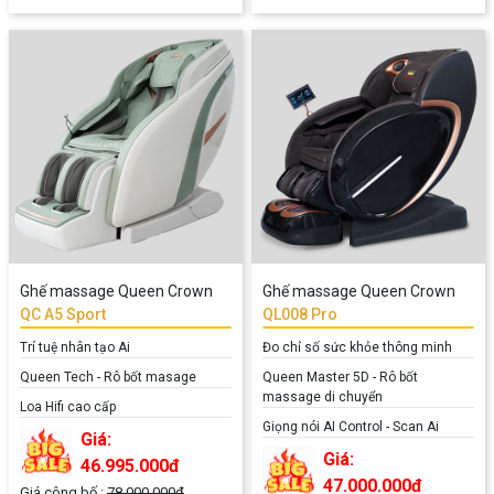
Ghế massage Queen Crown
Ghế massage Queen Crown
QC A5 Sport
QL008 Pro
Trí tuệ nhân tạo Ai
Đo chỉ số sức khỏe thông minh
Queen Tech - Rô bốt masage
Queen Master 5D - Rô bốt
massage di chuyển
Loa Hifi cao cấp
Giọng nói AI Control - Scan Ai
Giá:
Giá:
46.995.000đ
47.000.000đ
Giá công bố :
78.000.000đ