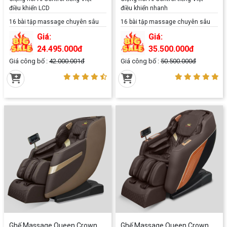
điều khiển LCD
điều khiển nhanh
16 bài tập massage chuyên sâu
16 bài tập massage chuyên sâu
Giá:
Giá:
24.495.000đ
35.500.000đ
Giá công bố :
42.000.001đ
Giá công bố :
50.500.000đ
Ghế Massage Queen Crown
Ghế Massage Queen Crown