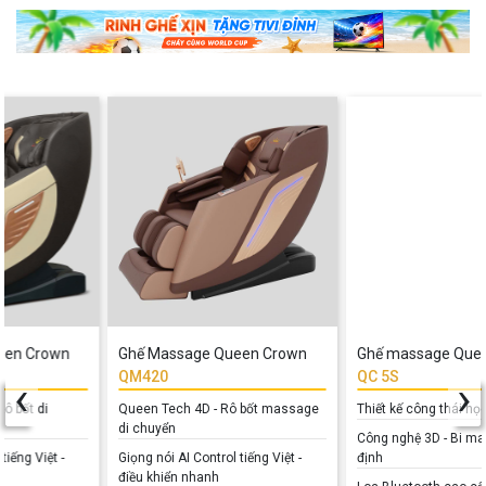
Ghế Massage Queen Crown
Ghế massage Queen Crown
G
QM420
QC 5S
‹
›
Queen Tech 4D - Rô bốt massage
Thiết kế công thái học
Q
di chuyển
c
Công nghệ 3D - Bi massage cố
Giọng nói AI Control tiếng Việt -
định
G
điều khiển nhanh
S