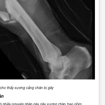
 cho thấy xương cẳng chân bị gãy
ân
Có nhiều nguyên nhân gây gãy xương chân, bao gồm: