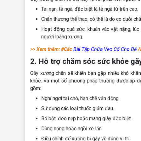
Tai nạn, té ngã, đặc biệt là té ngã từ trên cao.
Chấn thương thể thao, có thể là do co duỗi ch
Hoạt động quá sức, khuân vác vật nặng, lúc 
người loãng xương.
>> Xem thêm: #Các
Bài Tập Chữa Vẹo Cổ Cho Bé
A
2. Hỗ trợ chăm sóc sức khỏe gã
Gãy xương chân sẽ khiến bạn gặp nhiều khó khăn k
khỏe. Và một số phương pháp thường được áp dụ
gồm:
Nghỉ ngơi tại chỗ, hạn chế vận động.
Sử dụng các loại thuốc giảm đau.
Bó bột, đeo nẹp hoặc mang giày đặc biệt.
Dùng nạng hoặc ngồi xe lăn.
Điều chỉnh để xương bị gãy về đúng vị trí.