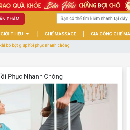
SẢN PHẨM
GIỚI THIỆU
GHẾ MASSAGE
GIA CÔNG GHẾ M
khi bó bột giúp hồi phục nhanh chóng
 Hồi Phục Nhanh Chóng