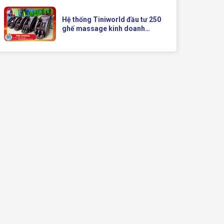
Doanh Hiện Đại Của Queen
Crown
Hệ thống Tiniworld đầu tư 250
ghế massage kinh doanh
Queen Crown QC KD7 cho chuỗi
cửa hàng toàn quốc