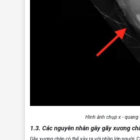
Hình ảnh chụp x - quang
1.3. Các nguyên nhân gây gãy xương ch
Gãy xương chân có thể xảy ra với phần lớn người. 