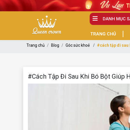
DANH MỤC 
TRANG CHỦ
Trang chủ
Blog
Góc sức khoẻ
#cách tập đi sau 
#Cách Tập Đi Sau Khi Bó Bột Giúp