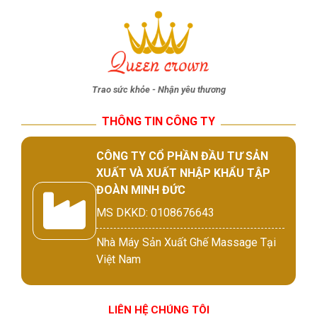
Trao sức khỏe - Nhận yêu thương
THÔNG TIN CÔNG TY
CÔNG TY CỔ PHẦN ĐẦU TƯ SẢN
XUẤT VÀ XUẤT NHẬP KHẨU TẬP
ĐOÀN MINH ĐỨC
MS DKKD: 0108676643
Nhà Máy Sản Xuất Ghế Massage Tại
Việt Nam
LIÊN HỆ CHÚNG TÔI