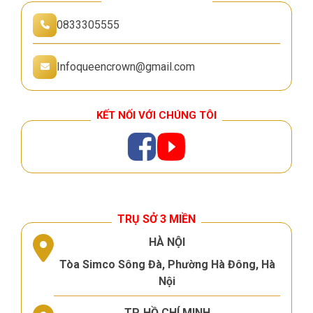
0833305555
Infoqueencrown@gmail.com
KẾT NỐI VỚI CHÚNG TÔI
TRỤ SỞ 3 MIỀN
HÀ NỘI
Tòa Simco Sông Đà, Phường Hà Đông, Hà
Nội
TP. HỒ CHÍ MINH