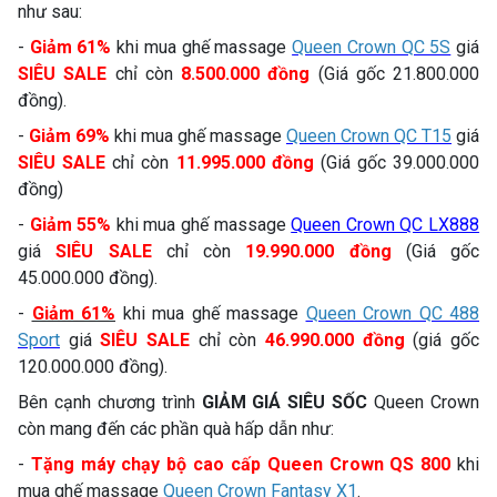
như sau:
-
Giảm 61%
khi mua ghế massage
Queen Crown QC 5S
giá
SIÊU SALE
chỉ còn
8.500.000 đồng
(Giá gốc 21.800.000
đồng).
-
Giảm 69%
khi mua ghế massage
Queen Crown QC T15
giá
SIÊU SALE
chỉ còn
11.995.000 đồng
(Giá gốc 39.000.000
đồng)
-
Giảm 55%
khi mua ghế massage
Queen Crown QC LX888
giá
SIÊU SALE
chỉ còn
19.990.000 đồng
(Giá gốc
45.000.000 đồng).
-
Giảm 61%
khi mua ghế massage
Queen Crown QC 488
Sport
giá
SIÊU SALE
chỉ còn
46.990.000 đồng
(giá gốc
120.000.000 đồng).
Bên cạnh chương trình
GIẢM GIÁ SIÊU SỐC
Queen Crown
còn mang đến các phần quà hấp dẫn như:
-
Tặng máy chạy bộ cao cấp Queen Crown QS 800
khi
mua ghế massage
Queen Crown Fantasy X1
.