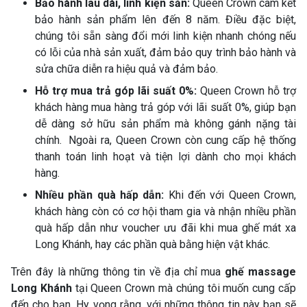
Bảo hành lâu dài, linh kiện sẵn:
Queen Crown cam kết
bảo hành sản phẩm lên đến 8 năm. Điều đặc biệt,
chúng tôi sẵn sàng đổi mới linh kiện nhanh chóng nếu
có lỗi của nhà sản xuất, đảm bảo quy trình bảo hành và
sửa chữa diễn ra hiệu quả và đảm bảo.
Hỗ trợ mua trả góp lãi suất 0%:
Queen Crown hỗ trợ
khách hàng mua hàng trả góp với lãi suất 0%, giúp bạn
dễ dàng sở hữu sản phẩm mà không gánh nặng tài
chính. Ngoài ra, Queen Crown còn cung cấp hệ thống
thanh toán linh hoạt và tiện lợi dành cho mọi khách
hàng.
Nhiều phần quà hấp dẫn:
Khi đến với Queen Crown,
khách hàng còn có cơ hội tham gia và nhận nhiều phần
quà hấp dẫn như voucher ưu đãi khi mua ghế mát xa
Long Khánh, hay các phần quà bằng hiện vật khác.
Trên đây là những thông tin về địa chỉ mua
ghế massage
Long Khánh
tại Queen Crown mà chúng tôi muốn cung cấp
đến cho bạn. Hy vọng rằng, với những thông tin này bạn sẽ