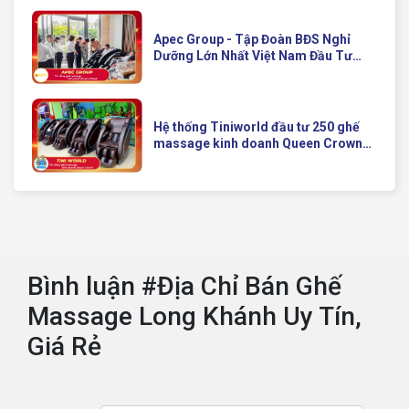
Apec Group - Tập Đoàn BĐS Nghỉ
Dưỡng Lớn Nhất Việt Nam Đầu Tư
Ghế Massage Kinh Doanh Hiện Đại
Của Queen Crown
Hệ thống Tiniworld đầu tư 250 ghế
massage kinh doanh Queen Crown
QC KD7 cho chuỗi cửa hàng toàn
quốc
Bình luận #Địa Chỉ Bán Ghế
Massage Long Khánh Uy Tín,
Giá Rẻ