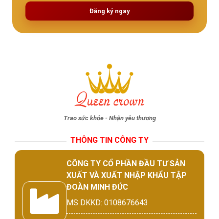
Đăng ký ngay
Trao sức khỏe - Nhận yêu thương
THÔNG TIN CÔNG TY
CÔNG TY CỔ PHẦN ĐẦU TƯ SẢN
XUẤT VÀ XUẤT NHẬP KHẨU TẬP
ĐOÀN MINH ĐỨC
MS DKKD: 0108676643