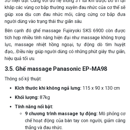
3D hiện đại. Cùng với đó hệ thống 31 túi khí được bố trí tại
khắp các vùng cơ bắp thường xuyên đau nhức của cơ thể sẽ
giúp xoa dịu cơn đau nhức mỏi, căng cứng cơ bắp đưa
người dùng vào trạng thái thư giãn sâu.
Bên cạnh đó ghế massage Fujiiryoki SKS 6900 còn được
tích hợp nhiều tính năng hiện đại như massage không trọng
lực, massage nhiệt hồng ngoại, tự động dò tìm huyệt
đạo,...Điều này giúp người dùng có những phút giây thư giãn,
hiệu quả tối ưu.
3.5. Ghế massage Panasonic EP-MA98
Thông số kỹ thuật:
Kích thước khi không ngả lưng:
115 x 90 x 130 cm
Khối lượng:
87kg
Tính năng nổi bật:
9 chương trình massage tự động:
Mô phỏng cơ
chế hoạt động của bàn tay con người, giảm căng
thẳng và đau nhức.