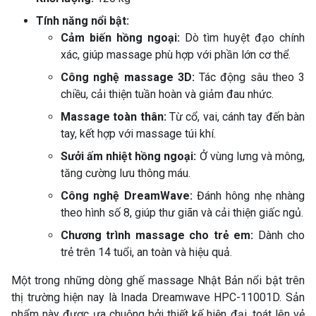
Tính năng nổi bật:
Cảm biến hồng ngoại:
Dò tìm huyệt đạo chính
xác, giúp massage phù hợp với phần lớn cơ thể.
Công nghệ massage 3D:
Tác động sâu theo 3
chiều, cải thiện tuần hoàn và giảm đau nhức.
Massage toàn thân:
Từ cổ, vai, cánh tay đến bàn
tay, kết hợp với massage túi khí.
Sưởi ấm nhiệt hồng ngoại:
Ở vùng lưng và mông,
tăng cường lưu thông máu.
Công nghệ DreamWave:
Đánh hông nhẹ nhàng
theo hình số 8, giúp thư giãn và cải thiện giấc ngủ.
Chương trình massage cho trẻ em:
Dành cho
trẻ trên 14 tuổi, an toàn và hiệu quả.
Một trong những dòng ghế massage Nhật Bản nổi bật trên
thị trường hiện nay là Inada Dreamwave HPC-11001D. Sản
phẩm này được ưa chuộng bởi thiết kế hiện đại, toát lên vẻ