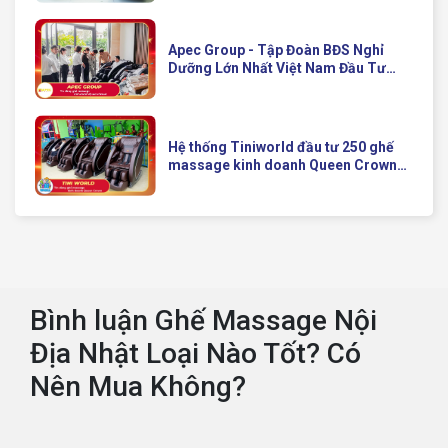
Apec Group - Tập Đoàn BĐS Nghỉ
Dưỡng Lớn Nhất Việt Nam Đầu Tư
Ghế Massage Kinh Doanh Hiện Đại
Của Queen Crown
Hệ thống Tiniworld đầu tư 250 ghế
massage kinh doanh Queen Crown
QC KD7 cho chuỗi cửa hàng toàn
quốc
Bình luận Ghế Massage Nội
Địa Nhật Loại Nào Tốt? Có
Nên Mua Không?