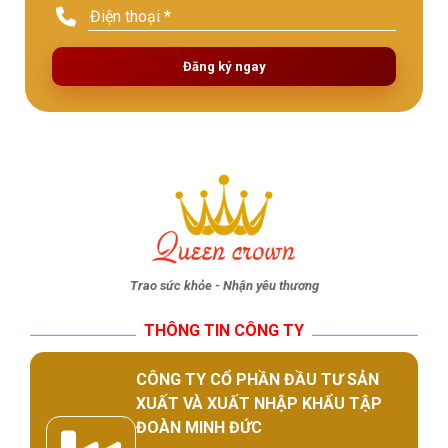
Đăng ký ngay
Trao sức khỏe - Nhận yêu thương
THÔNG TIN CÔNG TY
CÔNG TY CỔ PHẦN ĐẦU TƯ SẢN
XUẤT VÀ XUẤT NHẬP KHẨU TẬP
ĐOÀN MINH ĐỨC