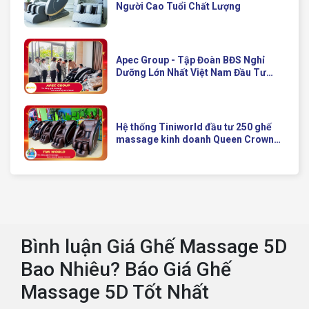
Người Cao Tuổi Chất Lượng
Apec Group - Tập Đoàn BĐS Nghỉ
Dưỡng Lớn Nhất Việt Nam Đầu Tư
Ghế Massage Kinh Doanh Hiện Đại
Của Queen Crown
Hệ thống Tiniworld đầu tư 250 ghế
massage kinh doanh Queen Crown
QC KD7 cho chuỗi cửa hàng toàn
quốc
Bình luận Giá Ghế Massage 5D
Bao Nhiêu? Báo Giá Ghế
Massage 5D Tốt Nhất