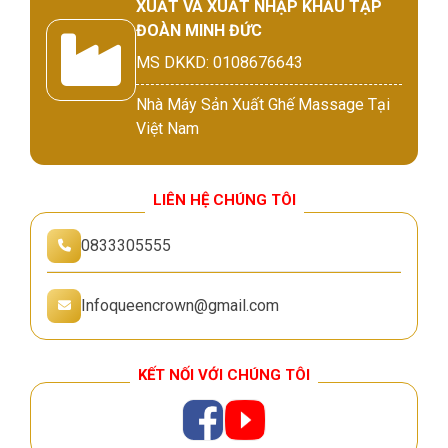
XUẤT VÀ XUẤT NHẬP KHẨU TẬP
ĐOÀN MINH ĐỨC
MS DKKD: 0108676643
Nhà Máy Sản Xuất Ghế Massage Tại
Việt Nam
LIÊN HỆ CHÚNG TÔI
0833305555
Infoqueencrown@gmail.com
KẾT NỐI VỚI CHÚNG TÔI