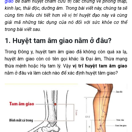
giao
để bấm huyệt châm cứu trị các chứng về phong thấp,
kinh lạc, thải độc, dưỡng âm. Trong bài viết này, chúng ta sẽ
cùng tìm hiểu chi tiết hơn về vị trí huyệt đạo này và cùng
giải mã những tác dụng của nó đối với sức khỏe cơ thể
trong bài viết sau.
1. Huyệt tam âm giao nằm ở đâu?
Trong Đông y, huyệt tam âm giao đã không còn quá xa lạ,
huyệt âm giao còn có tên gọi khác là Đại âm, Thừa mạng
thừa mệnh hoặc Hạ tam lý. Vậy
vị trí huyệt tam âm giao
nằm ở đâu và làm cách nào để xác định huyệt tâm giao?