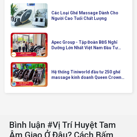
Các Loại Ghế Massage Dành Cho
Người Cao Tuổi Chất Lượng
Apec Group - Tập Đoàn BĐS Nghỉ
Dưỡng Lớn Nhất Việt Nam Đầu Tư
Ghế Massage Kinh Doanh Hiện Đại
Của Queen Crown
Hệ thống Tiniworld đầu tư 250 ghế
massage kinh doanh Queen Crown
QC KD7 cho chuỗi cửa hàng toàn
quốc
Bình luận #Vị Trí Huyệt Tam
Âm Giao Ở Đâu? Cách Bấm