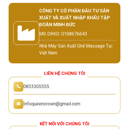
CÔNG TY CỔ PHẦN ĐẦU TƯ SẢN
XUẤT VÀ XUẤT NHẬP KHẨU TẬP
ĐOÀN MINH ĐỨC
MS DKKD: 0108676643
Nhà Máy Sản Xuất Ghế Massage Tại
Việt Nam
LIÊN HỆ CHÚNG TÔI
0833305555
Infoqueencrown@gmail.com
KẾT NỐI VỚI CHÚNG TÔI