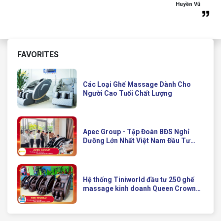
Huyền Vũ
FAVORITES
Các Loại Ghế Massage Dành Cho
Người Cao Tuổi Chất Lượng
Apec Group - Tập Đoàn BĐS Nghỉ
Dưỡng Lớn Nhất Việt Nam Đầu Tư
Ghế Massage Kinh Doanh Hiện Đại
Của Queen Crown
Hệ thống Tiniworld đầu tư 250 ghế
massage kinh doanh Queen Crown
QC KD7 cho chuỗi cửa hàng toàn
quốc