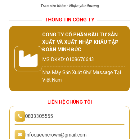
Trao sức khỏe - Nhận yêu thương
THÔNG TIN CÔNG TY
CÔNG TY CỔ PHẦN ĐẦU TƯ SẢN
XUẤT VÀ XUẤT NHẬP KHẨU TẬP
ĐOÀN MINH ĐỨC
MS DKKD: 0108676643
Nhà Máy Sản Xuất Ghế Massage Tại
Việt Nam
LIÊN HỆ CHÚNG TÔI
0833305555
Infoqueencrown@gmail.com