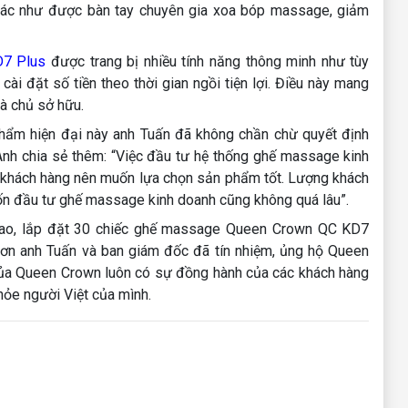
iác như được bàn tay chuyên gia xoa bóp massage, giảm
7 Plus
được trang bị nhiều tính năng thông minh như tùy
ài đặt số tiền theo thời gian ngồi tiện lợi. Điều này mang
và chủ sở hữu.
phẩm hiện đại này anh Tuấn đã không chần chừ quyết định
Anh chia sẻ thêm: “Việc đầu tư hệ thống ghế massage kinh
m khách hàng nên muốn lựa chọn sản phẩm tốt. Lượng khách
ốn đầu tư ghế massage kinh doanh cũng không quá lâu”.
iao, lắp đặt 30 chiếc ghế massage Queen Crown QC KD7
 ơn anh Tuấn và ban giám đốc đã tín nhiệm, ủng hộ Queen
 của Queen Crown luôn có sự đồng hành của các khách hàng
khỏe người Việt của mình.