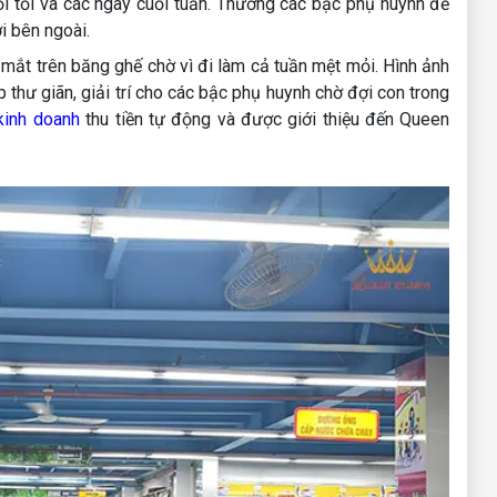
i tối và các ngày cuối tuần. Thường các bậc phụ huynh để
ợi bên ngoài.
 mắt trên băng ghế chờ vì đi làm cả tuần mệt mỏi. Hình ảnh
 thư giãn, giải trí cho các bậc phụ huynh chờ đợi con trong
inh doanh
thu tiền tự động và được giới thiệu đến Queen