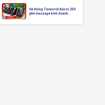
Doanh Hiện Đại Của Queen
Crown
Hệ thống Tiniworld đầu tư 250
ghế massage kinh doanh
Queen Crown QC KD7 cho chuỗi
cửa hàng toàn quốc