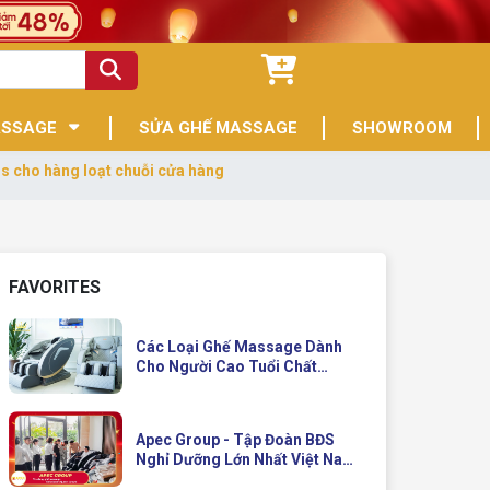
ASSAGE
SỬA GHẾ MASSAGE
SHOWROOM
s cho hàng loạt chuỗi cửa hàng
FAVORITES
Các Loại Ghế Massage Dành
Cho Người Cao Tuổi Chất
Lượng
Apec Group - Tập Đoàn BĐS
Nghỉ Dưỡng Lớn Nhất Việt Nam
Đầu Tư Ghế Massage Kinh