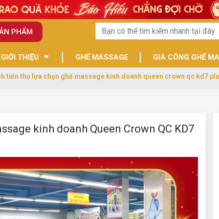
SẢN PHẨM
GIỚI THIỆU
GHẾ MASSAGE
GIA CÔNG GHẾ M
h tiến thọ lựa chọn ghế massage kinh doanh queen crown qc kd7 plu
massage kinh doanh Queen Crown QC KD7