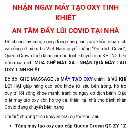
NHẬN NGAY MÁY TẠO OXY TINH
KHIẾT
AN TÂM ĐẨY LÙI COVID TẠI NHÀ
Để chung tay cùng cộng đồng nâng cao sức khỏe mùa dịch
và củng cố niềm tin Việt Nam quyết thắng “Đại dịch Covid”,
Queen Crown triển khai chương trình khuyến mãi KHỦNG tiếp
sức mùa dịch:
MUA GHẾ MÁT XA - NHẬN QUÀ MÁY TẠO
OXY TINH KHIẾT
.
Bộ đôi
GHẾ MASSAGE
và
MÁY TẠO OXY
chính là
VŨ KHÍ
LỢI HẠI
giúp nâng cao sức khỏe từ sâu bên trong, hỗ trợ
duy trì lối sống khỏe mạnh, tránh xa nguy cơ dịch bệnh. Đặc
biệt máy tạo oxy còn hỗ trợ cải thiện tại nhà cho bệnh nhân
Covid đang chuyển biến nặng.
Chi tiết chương trình khuyến mãi cụ thể như sau:
Tặng máy tạo oxy cao cấp Queen Crown QC ZY-1Z