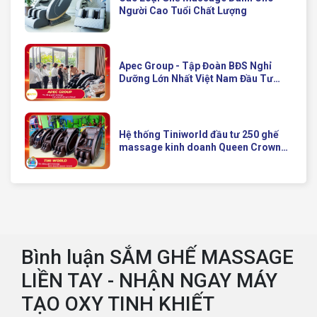
Người Cao Tuổi Chất Lượng
Apec Group - Tập Đoàn BĐS Nghỉ
Dưỡng Lớn Nhất Việt Nam Đầu Tư
Ghế Massage Kinh Doanh Hiện Đại
Của Queen Crown
Hệ thống Tiniworld đầu tư 250 ghế
massage kinh doanh Queen Crown
QC KD7 cho chuỗi cửa hàng toàn
quốc
Bình luận SẮM GHẾ MASSAGE
LIỀN TAY - NHẬN NGAY MÁY
TẠO OXY TINH KHIẾT