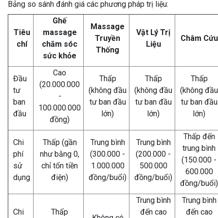
Bảng so sánh đánh giá các phương pháp trị liệu:
Ghế
Massage
Tiêu
massage
Vật Lý Trị
Truyền
Châm Cứu
chí
chăm sóc
Liệu
Thống
sức khỏe
Cao
Đầu
Thấp
Thấp
Thấp
(20.000.000
tư
(không đầu
(không đầu
(không đầu
-
ban
tư ban đầu
tư ban đầu
tư ban đầu
100.000.000
đầu
lớn)
lớn)
lớn)
đồng)
Thấp đến
Chi
Thấp (gần
Trung bình
Trung bình
trung bình
phí
như bằng 0,
(300.000 -
(200.000 -
(150.000 -
sử
chỉ tốn tiền
1.000.000
500.000
600.000
dụng
điện)
đồng/buổi)
đồng/buổi)
đồng/buổi)
Trung bình
Trung bình
Chi
Thấp
đến cao
đến cao
Không có