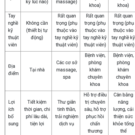
kỳ lúc nào)
massage)
khoa)
khoa)
Tay
Rất quan
Rất quan
Rất quan
nghề
Không cần
trọng (phụ
trọng (phụ
trọng (phụ
kỹ
(thiết bị tự
thuộc vào
thuộc vào
thuộc vào
thuật
động)
tay nghề kỹ
tay nghề kỹ
tay nghề kỹ
viên
thuật viên)
thuật viên)
thuật viên)
Bệnh viện,
Bệnh viện,
Các cơ sở
phòng
phòng
Địa
Tại nhà
massage,
khám
khám
điểm
spa
chuyên
chuyên
khoa
khoa
Hỗ trợ điều
Cân bằng
Lợi
Tiết kiệm
Thư giãn
trị chuyên
năng
ích
thời gian, chi
tinh thần,
sâu, hỗ trợ
lượng, cải
bổ
phí lâu dài,
trải nghiệm
phục hồi
thiện sức
sung
tiện lợi
dịch vụ
chấn
khỏe tổng
thương
thể