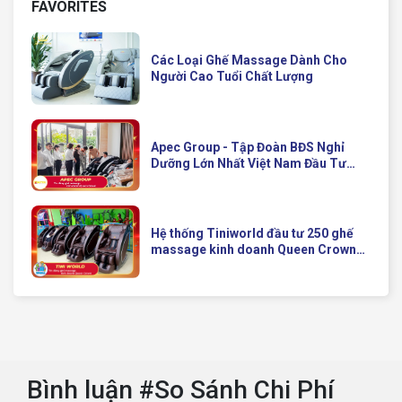
FAVORITES
Các Loại Ghế Massage Dành Cho
Người Cao Tuổi Chất Lượng
Apec Group - Tập Đoàn BĐS Nghỉ
Dưỡng Lớn Nhất Việt Nam Đầu Tư
Ghế Massage Kinh Doanh Hiện Đại
Của Queen Crown
Hệ thống Tiniworld đầu tư 250 ghế
massage kinh doanh Queen Crown
QC KD7 cho chuỗi cửa hàng toàn
quốc
Bình luận #So Sánh Chi Phí