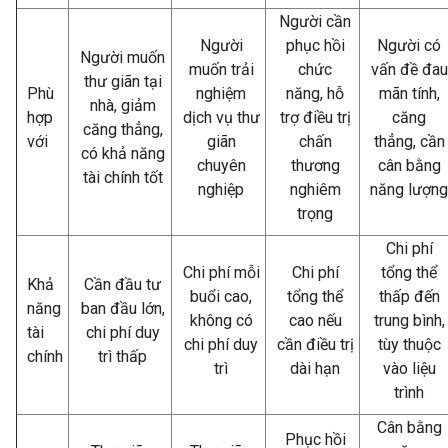
Người cần
Người
phục hồi
Người có
Người muốn
muốn trải
chức
vấn đề đau
thư giãn tại
Phù
nghiệm
năng, hỗ
mãn tính,
nhà, giảm
hợp
dịch vụ thư
trợ điều trị
căng
căng thẳng,
với
giãn
chấn
thẳng, cần
có khả năng
chuyên
thương
cân bằng
tài chính tốt
nghiệp
nghiêm
năng lượng
trọng
Chi phí
Chi phí mỗi
Chi phí
tổng thể
Khả
Cần đầu tư
buổi cao,
tổng thể
thấp đến
năng
ban đầu lớn,
không có
cao nếu
trung bình,
tài
chi phí duy
chi phí duy
cần điều trị
tùy thuộc
chính
trì thấp
trì
dài hạn
vào liệu
trình
Cân bằng
Phục hồi