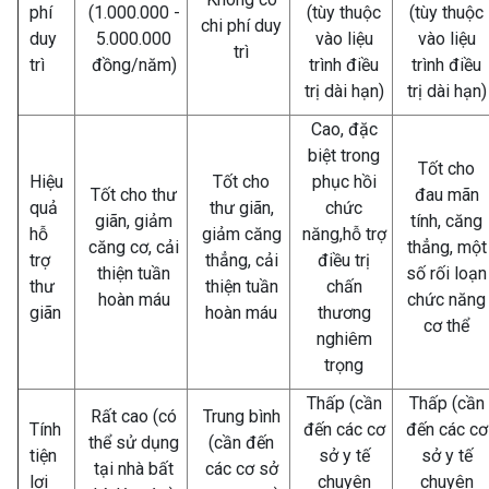
phí
(1.000.000 -
(tùy thuộc
(tùy thuộc
chi phí duy
duy
5.000.000
vào liệu
vào liệu
trì
trì
đồng/năm)
trình điều
trình điều
trị dài hạn)
trị dài hạn)
Cao, đặc
biệt trong
Tốt cho
Hiệu
Tốt cho
phục hồi
Tốt cho thư
đau mãn
quả
thư giãn,
chức
giãn, giảm
tính, căng
hỗ
giảm căng
năng,hỗ trợ
căng cơ, cải
thẳng, một
trợ
thẳng, cải
điều trị
thiện tuần
số rối loạn
thư
thiện tuần
chấn
hoàn máu
chức năng
giãn
hoàn máu
thương
cơ thể
nghiêm
trọng
Thấp (cần
Thấp (cần
Rất cao (có
Trung bình
Tính
đến các cơ
đến các cơ
thể sử dụng
(cần đến
tiện
sở y tế
sở y tế
tại nhà bất
các cơ sở
lợi
chuyên
chuyên