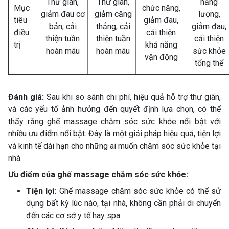
Thư giãn,
Thư giãn,
năng
Mục
chức năng,
giảm đau cơ
giảm căng
lượng,
tiêu
giảm đau,
bản, cải
thẳng, cải
giảm đau,
điều
cải thiện
thiện tuần
thiện tuần
cải thiện
trị
khả năng
hoàn máu
hoàn máu
sức khỏe
vận động
tổng thể
Đánh giá:
Sau khi so sánh chi phí, hiệu quả hỗ trợ thư giãn,
và các yếu tố ảnh hưởng đến quyết định lựa chọn, có thể
thấy rằng ghế massage chăm sóc sức khỏe nổi bật với
nhiều ưu điểm nổi bật. Đây là một giải pháp hiệu quả, tiện lợi
và kinh tế dài hạn cho những ai muốn chăm sóc sức khỏe tại
nhà.
Ưu điểm của ghế massage chăm sóc sức khỏe:
Tiện lợi:
Ghế massage chăm sóc sức khỏe có thể sử
dụng bất kỳ lúc nào, tại nhà, không cần phải di chuyển
đến các cơ sở y tế hay spa.