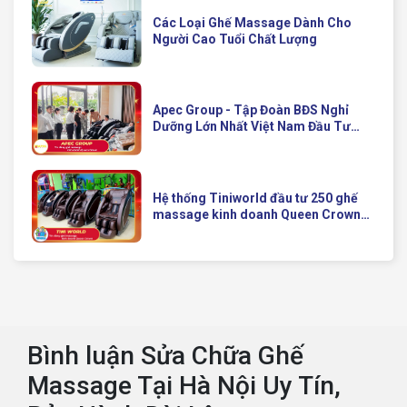
Các Loại Ghế Massage Dành Cho
Người Cao Tuổi Chất Lượng
Apec Group - Tập Đoàn BĐS Nghỉ
Dưỡng Lớn Nhất Việt Nam Đầu Tư
Ghế Massage Kinh Doanh Hiện Đại
Của Queen Crown
Hệ thống Tiniworld đầu tư 250 ghế
massage kinh doanh Queen Crown
QC KD7 cho chuỗi cửa hàng toàn
quốc
Bình luận Sửa Chữa Ghế
Massage Tại Hà Nội Uy Tín,