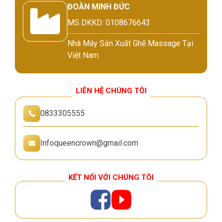
ĐOÀN MINH ĐỨC
MS DKKD: 0108676643
Nhà Máy Sản Xuất Ghế Massage Tại
Việt Nam
LIÊN HỆ CHÚNG TÔI
0833305555
Infoqueencrown@gmail.com
KẾT NỐI VỚI CHÚNG TÔI