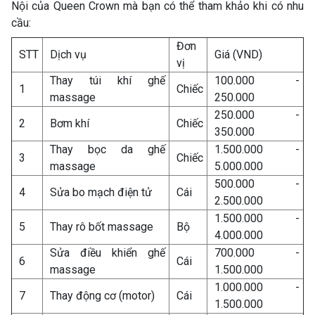
Nội của Queen Crown mà bạn có thể tham khảo khi có nhu
cầu:
Đơn
STT
Dịch vụ
Giá (VND)
vị
Thay túi khí ghế
100.000 -
1
Chiếc
massage
250.000
250.000 -
2
Bơm khí
Chiếc
350.000
Thay bọc da ghế
1.500.000 -
3
Chiếc
massage
5.000.000
500.000 -
4
Sửa bo mạch điện tử
Cái
2.500.000
1.500.000 -
5
Thay rô bốt massage
Bộ
4.000.000
Sửa điều khiển ghế
700.000 -
6
Cái
massage
1.500.000
1.000.000 -
7
Thay động cơ (motor)
Cái
1.500.000