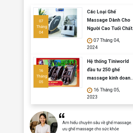
Các Loại Ghế
Massage Dành Cho
07
Tháng
Người Cao Tuổi Chất
04
Lượng
07 Tháng 04,
2024
Hệ thống Tiniworld
đầu tư 250 ghế
16
Tháng
massage kinh doan
05
Queen Crown QC K
16 Tháng 05,
cho chuỗi cửa hàng
2023
toàn quốc
Am hiểu chuyên sâu về ghế massage. Vớ
ưu ghế massage cho sức khỏe