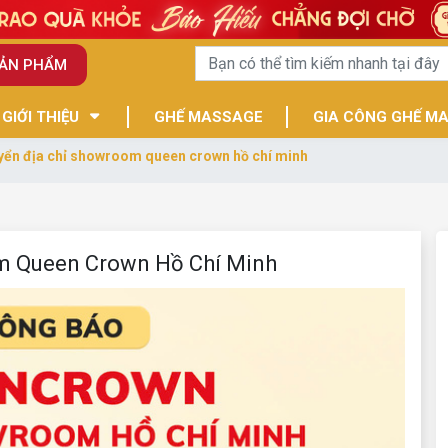
SẢN PHẨM
GIỚI THIỆU
GHẾ MASSAGE
GIA CÔNG GHẾ M
ển địa chỉ showroom queen crown hồ chí minh
om Queen Crown Hồ Chí Minh