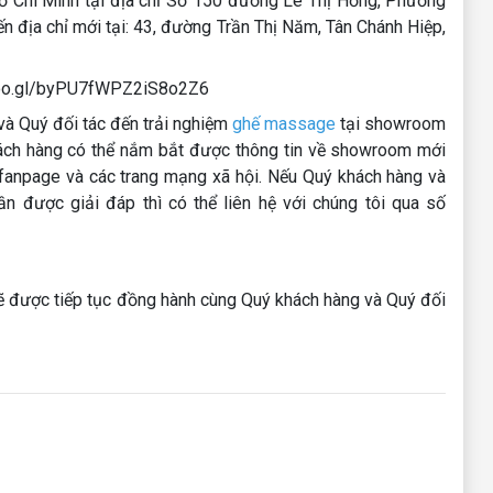
Chí Minh tại địa chỉ Số 150 đường Lê Thị Hồng, Phường
 địa chỉ mới tại: 43, đường Trần Thị Năm, Tân Chánh Hiệp,
.goo.gl/byPU7fWPZ2iS8o2Z6
và Quý đối tác đến trải nghiệm
ghế massage
tại showroom
hách hàng có thể nắm bắt được thông tin về showroom mới
 fanpage và các trang mạng xã hội. Nếu Quý khách hàng và
ần được giải đáp thì có thể liên hệ với chúng tôi qua số
g sẽ được tiếp tục đồng hành cùng Quý khách hàng và Quý đối