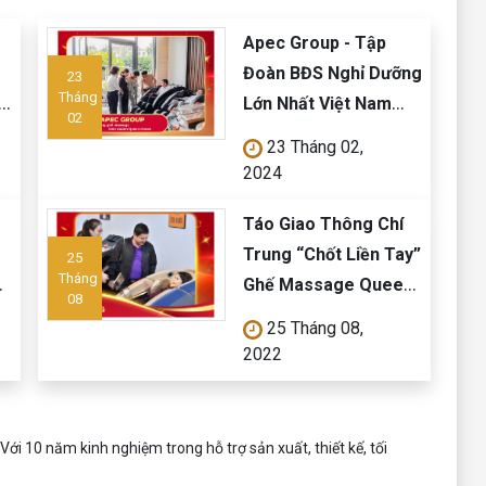
Apec Group - Tập
Đoàn BĐS Nghỉ Dưỡng
23
Tháng
Lớn Nhất Việt Nam
02
Đầu Tư Ghế Massage
23 Tháng 02,
Kinh Doanh Hiện Đại
2024
Của Queen Crown
Táo Giao Thông Chí
Trung “Chốt Liền Tay”
25
Tháng
h
Ghế Massage Queen
08
D7
Crown QC CX7 Cho
25 Tháng 08,
Cả Gia Đình
2022
i 10 năm kinh nghiệm trong hỗ trợ sản xuất, thiết kế, tối