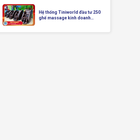
Doanh Hiện Đại Của Queen
Crown
Hệ thống Tiniworld đầu tư 250
ghế massage kinh doanh
Queen Crown QC KD7 cho chuỗi
cửa hàng toàn quốc