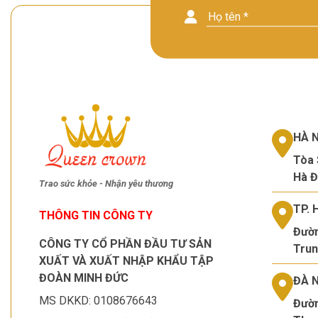
HÀ N
Tòa 
Hà Đ
Trao sức khỏe - Nhận yêu thương
TP. 
THÔNG TIN CÔNG TY
Đườn
CÔNG TY CỔ PHẦN ĐẦU TƯ SẢN
Trun
XUẤT VÀ XUẤT NHẬP KHẨU TẬP
ĐOÀN MINH ĐỨC
ĐÀ 
MS DKKD: 0108676643
Đườn