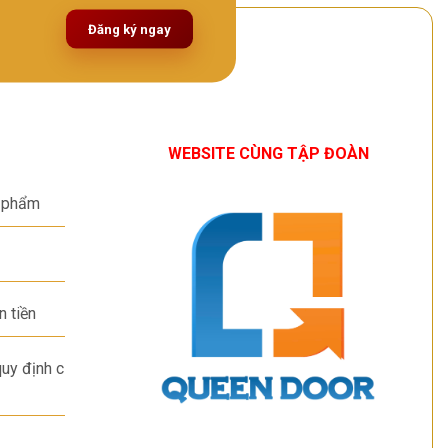
Đăng ký ngay
WEBSITE CÙNG TẬP ĐOÀN
n phẩm
n tiền
uy định c