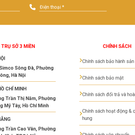
TRỤ SỞ 3 MIỀN
CHÍNH SÁCH
ỘI
Chính sách bảo hành sả
Simco Sông Đà, Phường
ông, Hà Nội
Chính sách bảo mật
HỒ CHÍ MINH
Chính sách đổi trả và hoà
g Trần Thị Năm, Phường
g Mỹ Tây, Hồ Chí Minh
Chính sách hoạt động & q
hung
NẴNG
g Trần Cao Vân, Phường
Chính sách vận chuyển