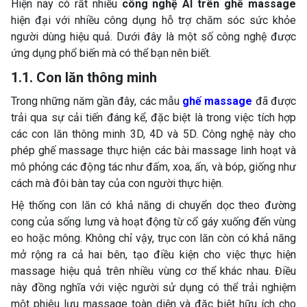
Hiện nay có rất nhiều
công nghệ AI trên ghế massage
hiện đại với nhiều công dụng hỗ trợ chăm sóc sức khỏe
người dùng hiệu quả. Dưới đây là một số công nghệ được
ứng dụng phổ biến mà có thể bạn nên biết.
1.1. Con lăn thông minh
Trong những năm gần đây, các mẫu
ghế massage
đã được
trải qua sự cải tiến đáng kể, đặc biệt là trong việc tích hợp
các con lăn thông minh 3D, 4D và 5D. Công nghệ này cho
phép ghế massage thực hiện các bài massage linh hoạt và
mô phỏng các động tác như đấm, xoa, ấn, và bóp, giống như
cách mà đôi bàn tay của con người thực hiện.
Hệ thống con lăn có khả năng di chuyển dọc theo đường
cong của sống lưng và hoạt động từ cổ gáy xuống đến vùng
eo hoặc mông. Không chỉ vậy, trục con lăn còn có khả năng
mở rộng ra cả hai bên, tạo điều kiện cho việc thực hiện
massage hiệu quả trên nhiều vùng cơ thể khác nhau. Điều
này đồng nghĩa với việc người sử dụng có thể trải nghiệm
một phiêu lưu massage toàn diện và đặc biệt hữu ích cho