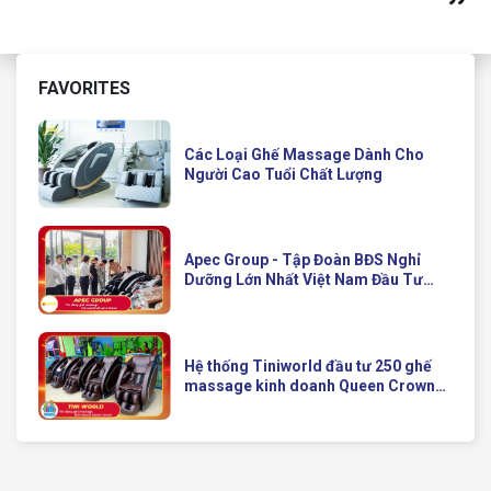
FAVORITES
Các Loại Ghế Massage Dành Cho
Người Cao Tuổi Chất Lượng
Apec Group - Tập Đoàn BĐS Nghỉ
Dưỡng Lớn Nhất Việt Nam Đầu Tư
Ghế Massage Kinh Doanh Hiện Đại
Của Queen Crown
Hệ thống Tiniworld đầu tư 250 ghế
massage kinh doanh Queen Crown
QC KD7 cho chuỗi cửa hàng toàn
quốc