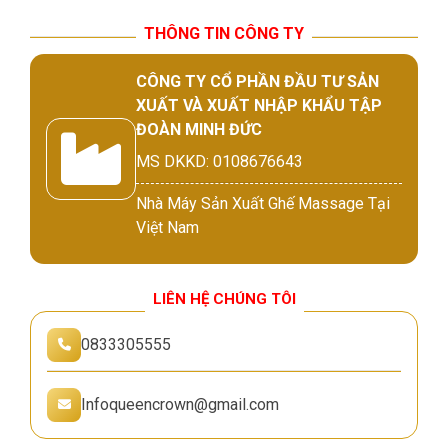
THÔNG TIN CÔNG TY
CÔNG TY CỔ PHẦN ĐẦU TƯ SẢN
XUẤT VÀ XUẤT NHẬP KHẨU TẬP
ĐOÀN MINH ĐỨC
MS DKKD: 0108676643
Nhà Máy Sản Xuất Ghế Massage Tại
Việt Nam
LIÊN HỆ CHÚNG TÔI
0833305555
Infoqueencrown@gmail.com