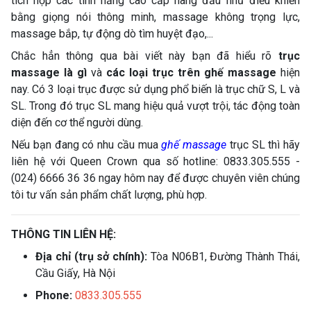
tích hợp các tính năng cao cấp hàng đầu như điều khiển
bằng giọng nói thông minh, massage không trọng lực,
massage bắp, tự động dò tìm huyệt đạo,...
Chắc hẳn thông qua bài viết này bạn đã hiểu rõ
trục
massage là gì
và
các loại trục trên ghế massage
hiện
nay. Có 3 loại trục được sử dụng phổ biến là trục chữ S, L và
SL. Trong đó trục SL mang hiệu quả vượt trội, tác động toàn
diện đến cơ thể người dùng.
Nếu bạn đang có nhu cầu mua
ghế massage
trục SL thì hãy
liên hệ với Queen Crown qua số hotline: 0833.305.555 -
(024) 6666 36 36 ngay hôm nay để được chuyên viên chúng
tôi tư vấn sản phẩm chất lượng, phù hợp.
THÔNG TIN LIÊN HỆ:
Địa chỉ (trụ sở chính):
Tòa N06B1, Đường Thành Thái,
Cầu Giấy, Hà Nội
Phone:
0833.305.555