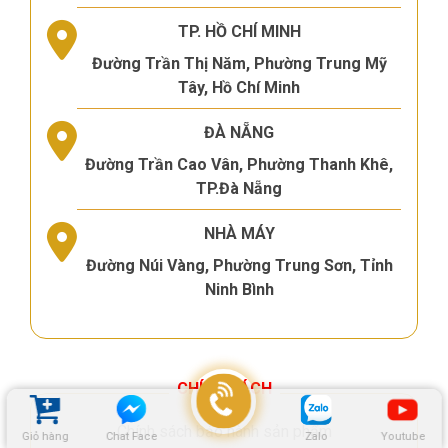
TP. HỒ CHÍ MINH
Đường Trần Thị Năm, Phường Trung Mỹ
Tây, Hồ Chí Minh
ĐÀ NẴNG
Đường Trần Cao Vân, Phường Thanh Khê,
TP.Đà Nẵng
NHÀ MÁY
Đường Núi Vàng, Phường Trung Sơn, Tỉnh
Ninh Bình
CHÍNH SÁCH
Chính sách bảo hành sản phẩm
Giỏ hàng
Chat Face
Zalo
Youtube