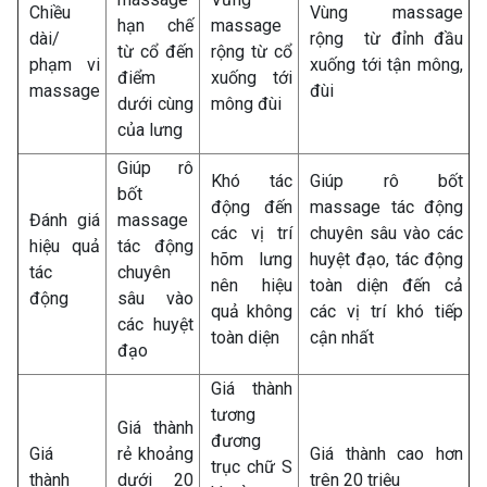
Chiều
Vùng massage
hạn chế
massage
dài/
rộng từ đỉnh đầu
từ cổ đến
rộng từ cổ
phạm vi
xuống tới tận mông,
điểm
xuống tới
massage
đùi
dưới cùng
mông đùi
của lưng
Giúp rô
Khó tác
Giúp rô bốt
bốt
động đến
massage tác động
Đánh giá
massage
các vị trí
chuyên sâu vào các
hiệu quả
tác động
hõm lưng
huyệt đạo, tác động
tác
chuyên
nên hiệu
toàn diện đến cả
động
sâu vào
quả không
các vị trí khó tiếp
các huyệt
toàn diện
cận nhất
đạo
Giá thành
tương
Giá thành
đương
Giá
rẻ khoảng
Giá thành cao hơn
trục chữ S
thành
dưới 20
trên 20 triệu