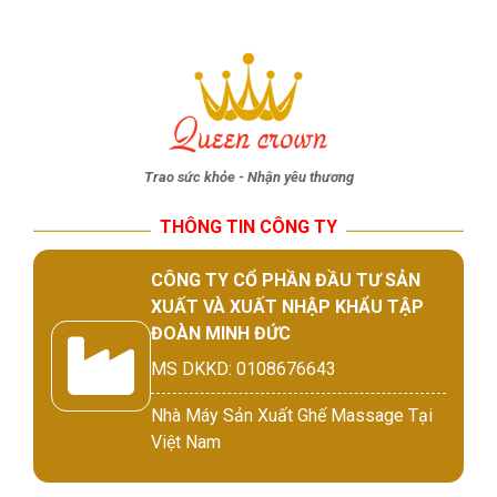
Trao sức khỏe - Nhận yêu thương
THÔNG TIN CÔNG TY
CÔNG TY CỔ PHẦN ĐẦU TƯ SẢN
XUẤT VÀ XUẤT NHẬP KHẨU TẬP
ĐOÀN MINH ĐỨC
MS DKKD: 0108676643
Nhà Máy Sản Xuất Ghế Massage Tại
Việt Nam