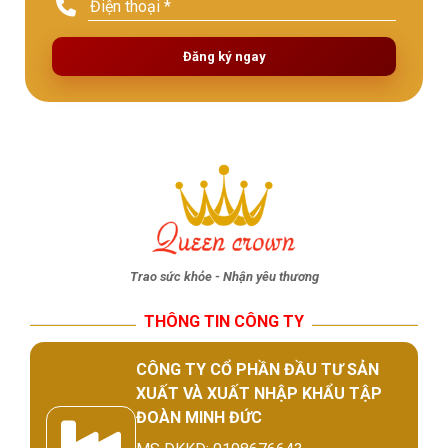
Đăng ký ngay
Trao sức khỏe - Nhận yêu thương
THÔNG TIN CÔNG TY
CÔNG TY CỔ PHẦN ĐẦU TƯ SẢN
XUẤT VÀ XUẤT NHẬP KHẨU TẬP
ĐOÀN MINH ĐỨC