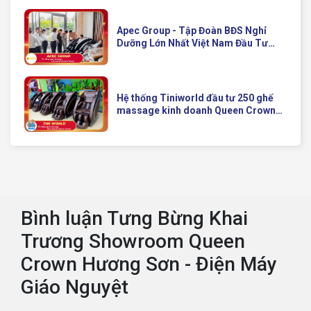
Apec Group - Tập Đoàn BĐS Nghỉ
Dưỡng Lớn Nhất Việt Nam Đầu Tư
Ghế Massage Kinh Doanh Hiện Đại
Của Queen Crown
Hệ thống Tiniworld đầu tư 250 ghế
massage kinh doanh Queen Crown
QC KD7 cho chuỗi cửa hàng toàn
quốc
Bình luận Tưng Bừng Khai
Trương Showroom Queen
Crown Hương Sơn - Điện Máy
Giáo Nguyệt