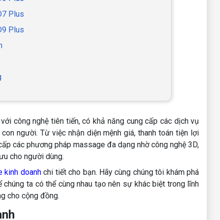
D7 Plus
D9 Plus
h
g
 với công nghệ tiên tiến, có khả năng cung cấp các dịch vụ
n người. Từ việc nhận diện mệnh giá, thanh toán tiện lợi
g cấp các phương pháp massage đa dạng nhờ công nghệ 3D,
 ưu cho người dùng.
 kinh doanh
chi tiết cho bạn. Hãy cùng chúng tôi khám phá
chúng ta có thể cùng nhau tạo nên sự khác biệt trong lĩnh
ng cho cộng đồng.
anh