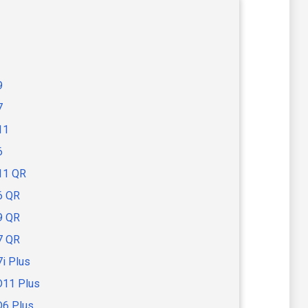
9
7
11
6
11 QR
6 QR
9 QR
7 QR
i Plus
D11 Plus
D6 Plus