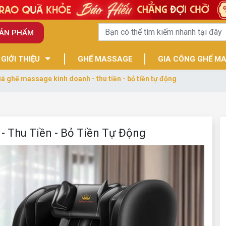
SẢN PHẨM
GIỚI THIỆU
GHẾ MASSAGE
GIA CÔNG GHẾ M
á ghế massage kinh doanh - thu tiền - bỏ tiền tự động
- Thu Tiền - Bỏ Tiền Tự Động