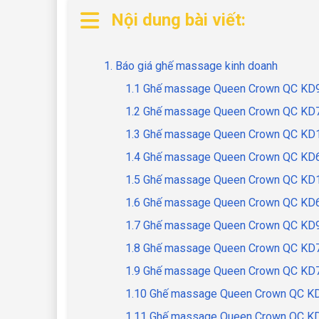
Nội dung bài viết:
1. Báo giá ghế massage kinh doanh
1.1 Ghế massage Queen Crown QC KD
1.2 Ghế massage Queen Crown QC KD
1.3 Ghế massage Queen Crown QC KD
1.4 Ghế massage Queen Crown QC KD
1.5 Ghế massage Queen Crown QC KD
1.6 Ghế massage Queen Crown QC KD
1.7 Ghế massage Queen Crown QC KD
1.8 Ghế massage Queen Crown QC KD
1.9 Ghế massage Queen Crown QC KD7
1.10 Ghế massage Queen Crown QC K
1.11 Ghế massage Queen Crown QC K