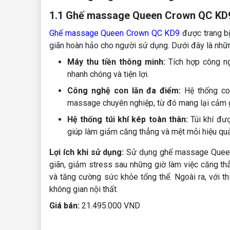
1.1 Ghế massage Queen Crown QC KD
Ghế massage Queen Crown QC KD9
được trang bị
giãn hoàn hảo cho người sử dụng. Dưới đây là nhữn
Máy thu tiền thông minh:
Tích hợp công ng
nhanh chóng và tiện lợi.
Công nghệ con lăn đa điểm:
Hệ thống co
massage chuyên nghiệp, từ đó mang lại cảm g
Hệ thống túi khí kép toàn thân:
Túi khí đư
giúp làm giảm căng thẳng và mệt mỏi hiệu quả
Lợi ích khi sử dụng:
Sử dụng ghế massage Queen
giãn, giảm stress sau những giờ làm việc căng th
và tăng cường sức khỏe tổng thể. Ngoài ra, với t
không gian nội thất.
Giá bán:
21.495.000 VND