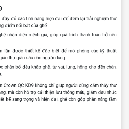
9
 đầy đủ các tính năng hiện đại để đem lại trải nghiệm thư
g điểm nổi bật của ghế:
hệ nhận diện mệnh giá, giúp quá trình thanh toán trở nên
n lăn được thiết kế đặc biệt để mô phỏng các kỹ thuật
iác thư giãn sâu cho người dùng.
ợc phân bổ đều khắp ghế, từ vai, lưng, hông cho đến chân,
.
 Crown QC KD9 không chỉ giúp người dùng cảm thấy thư
ẳng, mà còn hỗ trợ cải thiện lưu thông máu, giảm đau nhức
hiết kế sang trọng và hiện đại, ghế còn góp phần nâng tầm