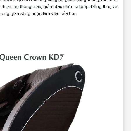
i thiện lưu thông máu, giảm đau nhức cơ bắp. Đồng thời, với
không gian sống hoặc làm việc của bạn.