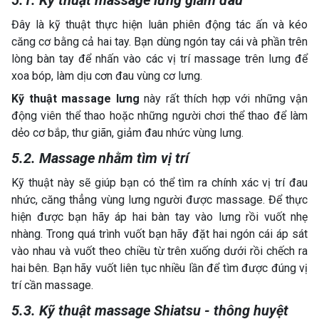
5.1. Kỹ thuật massage lưng giảm đau
Đây là kỹ thuật thực hiện luân phiên động tác ấn và kéo
căng cơ bằng cả hai tay. Bạn dùng ngón tay cái và phần trên
lòng bàn tay để nhấn vào các vị trí massage trên lưng để
xoa bóp, làm dịu cơn đau vùng cơ lưng.
Kỹ thuật massage lưng
này rất thích hợp với những vận
động viên thể thao hoặc những người chơi thể thao để làm
dẻo cơ bắp, thư giãn, giảm đau nhức vùng lưng.
5.2. Massage nhằm tìm vị trí
Kỹ thuật này sẽ giúp bạn có thể tìm ra chính xác vị trí đau
nhức, căng thẳng vùng lưng người được massage. Để thực
hiện được bạn hãy áp hai bàn tay vào lưng rồi vuốt nhẹ
nhàng. Trong quá trình vuốt bạn hãy đặt hai ngón cái áp sát
vào nhau và vuốt theo chiều từ trên xuống dưới rồi chếch ra
hai bên. Bạn hãy vuốt liên tục nhiều lần để tìm được đúng vị
trí cần massage.
5.3. Kỹ thuật massage Shiatsu - thông huyệt