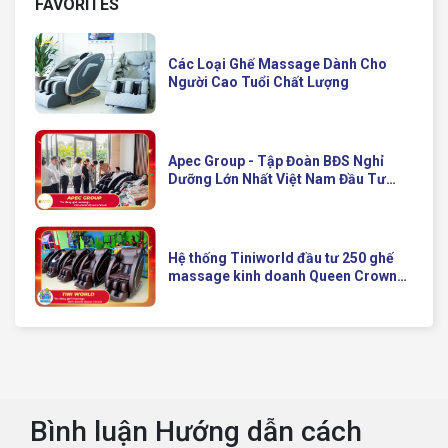
FAVORITES
Các Loại Ghế Massage Dành Cho
Người Cao Tuổi Chất Lượng
Apec Group - Tập Đoàn BĐS Nghỉ
Dưỡng Lớn Nhất Việt Nam Đầu Tư
Ghế Massage Kinh Doanh Hiện Đại
Của Queen Crown
Hệ thống Tiniworld đầu tư 250 ghế
massage kinh doanh Queen Crown
QC KD7 cho chuỗi cửa hàng toàn
quốc
Bình luận Hướng dẫn cách