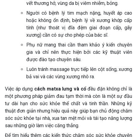
vết thương hở, vùng da bị viêm nhiễm, bỏng.
Người có bệnh lý tim mạch nặng, huyết áp cao
hoặc không ổn định, bệnh lý về xương khớp cấp
tính (như thoát vị đĩa đệm giai đoạn cấp, gãy
xương) cần có sự cho phép của bác sĩ.
Phụ nữ mang thai cần tham khảo ý kiến chuyên
gia và chỉ nên thực hiện bởi các kỹ thuật viên
được đào tạo chuyên sâu.
Luôn tránh massage trực tiếp lên cột sống, xương
bả vai và các vùng xương nhô ra.
Việc áp dụng
cách matxa lưng và cổ
đều đặn không chỉ là
một phương pháp giảm đau tạm thời mà còn là một sự đầu
tư dài hạn cho sức khỏe thể chất và tinh thần. Những kỹ
thuật đơn giản nhưng hiệu quả này giúp bạn chủ động chăm
sóc sức khỏe tại nhà, xua tan mệt mỏi và tái tạo năng lượng
sau những giờ làm việc căng thẳng.
Để tìm hiểu thêm các kiến thức chăm sóc sức khỏe chuyên