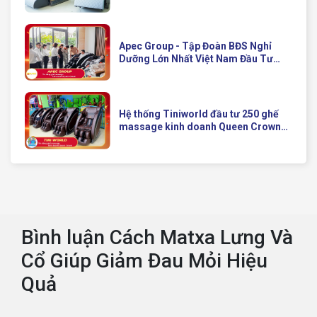
Apec Group - Tập Đoàn BĐS Nghỉ
Dưỡng Lớn Nhất Việt Nam Đầu Tư
Ghế Massage Kinh Doanh Hiện Đại
Của Queen Crown
Hệ thống Tiniworld đầu tư 250 ghế
massage kinh doanh Queen Crown
QC KD7 cho chuỗi cửa hàng toàn
quốc
Bình luận Cách Matxa Lưng Và
Cổ Giúp Giảm Đau Mỏi Hiệu
Quả