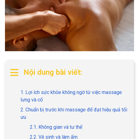
Nội dung bài viết:
1. Lợi ích sức khỏe không ngờ từ việc massage
lưng và cổ
2. Chuẩn bị trước khi massage để đạt hiệu quả tối
ưu
2.1. Không gian và tư thế
2.2. Vệ sinh và làm ấm