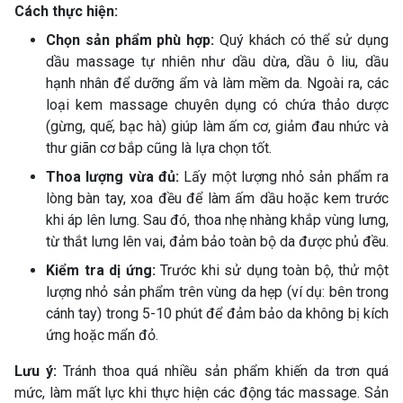
Cách thực hiện:
Chọn sản phẩm phù hợp:
Quý khách có thể sử dụng
dầu massage tự nhiên như dầu dừa, dầu ô liu, dầu
hạnh nhân để dưỡng ẩm và làm mềm da. Ngoài ra, các
loại kem massage chuyên dụng có chứa thảo dược
(gừng, quế, bạc hà) giúp làm ấm cơ, giảm đau nhức và
thư giãn cơ bắp cũng là lựa chọn tốt.
Thoa lượng vừa đủ:
Lấy một lượng nhỏ sản phẩm ra
lòng bàn tay, xoa đều để làm ấm dầu hoặc kem trước
khi áp lên lưng. Sau đó, thoa nhẹ nhàng khắp vùng lưng,
từ thắt lưng lên vai, đảm bảo toàn bộ da được phủ đều.
Kiểm tra dị ứng:
Trước khi sử dụng toàn bộ, thử một
lượng nhỏ sản phẩm trên vùng da hẹp (ví dụ: bên trong
cánh tay) trong 5-10 phút để đảm bảo da không bị kích
ứng hoặc mẩn đỏ.
Lưu ý:
Tránh thoa quá nhiều sản phẩm khiến da trơn quá
mức, làm mất lực khi thực hiện các động tác massage. Sản