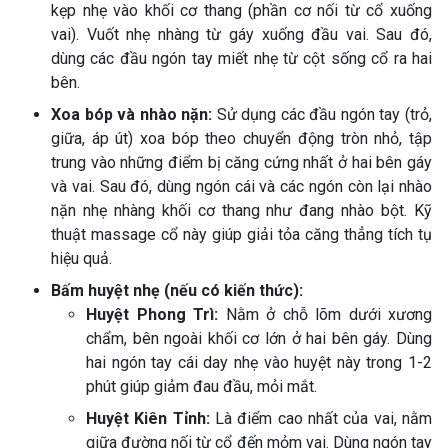
kẹp nhẹ vào khối cơ thang (phần cơ nối từ cổ xuống
vai). Vuốt nhẹ nhàng từ gáy xuống đầu vai. Sau đó,
dùng các đầu ngón tay miết nhẹ từ cột sống cổ ra hai
bên.
Xoa bóp và nhào nặn:
Sử dụng các đầu ngón tay (trỏ,
giữa, áp út) xoa bóp theo chuyển động tròn nhỏ, tập
trung vào những điểm bị căng cứng nhất ở hai bên gáy
và vai. Sau đó, dùng ngón cái và các ngón còn lại nhào
nặn nhẹ nhàng khối cơ thang như đang nhào bột. Kỹ
thuật massage cổ này giúp giải tỏa căng thẳng tích tụ
hiệu quả.
Bấm huyệt nhẹ (nếu có kiến thức):
Huyệt Phong Trì:
Nằm ở chỗ lõm dưới xương
chẩm, bên ngoài khối cơ lớn ở hai bên gáy. Dùng
hai ngón tay cái day nhẹ vào huyệt này trong 1-2
phút giúp giảm đau đầu, mỏi mắt.
Huyệt Kiên Tỉnh:
Là điểm cao nhất của vai, nằm
giữa đường nối từ cổ đến mỏm vai. Dùng ngón tay