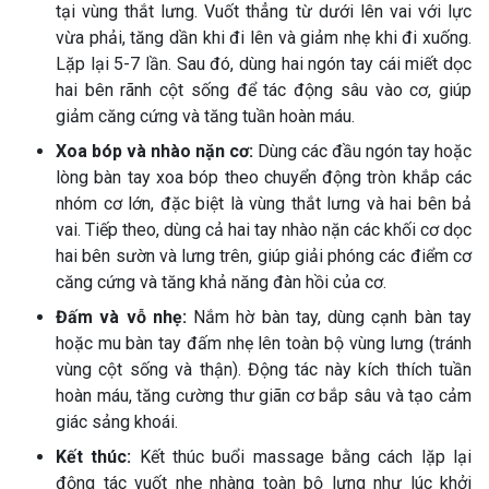
tại vùng thắt lưng. Vuốt thẳng từ dưới lên vai với lực
vừa phải, tăng dần khi đi lên và giảm nhẹ khi đi xuống.
Lặp lại 5-7 lần. Sau đó, dùng hai ngón tay cái miết dọc
hai bên rãnh cột sống để tác động sâu vào cơ, giúp
giảm căng cứng và tăng tuần hoàn máu.
Xoa bóp và nhào nặn cơ:
Dùng các đầu ngón tay hoặc
lòng bàn tay xoa bóp theo chuyển động tròn khắp các
nhóm cơ lớn, đặc biệt là vùng thắt lưng và hai bên bả
vai. Tiếp theo, dùng cả hai tay nhào nặn các khối cơ dọc
hai bên sườn và lưng trên, giúp giải phóng các điểm cơ
căng cứng và tăng khả năng đàn hồi của cơ.
Đấm và vỗ nhẹ:
Nắm hờ bàn tay, dùng cạnh bàn tay
hoặc mu bàn tay đấm nhẹ lên toàn bộ vùng lưng (tránh
vùng cột sống và thận). Động tác này kích thích tuần
hoàn máu, tăng cường thư giãn cơ bắp sâu và tạo cảm
giác sảng khoái.
Kết thúc:
Kết thúc buổi massage bằng cách lặp lại
động tác vuốt nhẹ nhàng toàn bộ lưng như lúc khởi