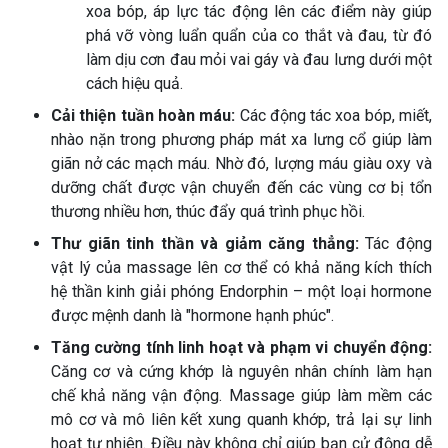
xoa bóp, áp lực tác động lên các điểm này giúp
phá vỡ vòng luẩn quẩn của co thắt và đau, từ đó
làm dịu cơn đau mỏi vai gáy và đau lưng dưới một
cách hiệu quả.
Cải thiện tuần hoàn máu:
Các động tác xoa bóp, miết,
nhào nặn trong phương pháp mát xa lưng cổ giúp làm
giãn nở các mạch máu. Nhờ đó, lượng máu giàu oxy và
dưỡng chất được vận chuyển đến các vùng cơ bị tổn
thương nhiều hơn, thúc đẩy quá trình phục hồi.
Thư giãn tinh thần và giảm căng thẳng:
Tác động
vật lý của massage lên cơ thể có khả năng kích thích
hệ thần kinh giải phóng Endorphin – một loại hormone
được mệnh danh là "hormone hạnh phúc".
Tăng cường tính linh hoạt và phạm vi chuyển động:
Căng cơ và cứng khớp là nguyên nhân chính làm hạn
chế khả năng vận động. Massage giúp làm mềm các
mô cơ và mô liên kết xung quanh khớp, trả lại sự linh
hoạt tự nhiên. Điều này không chỉ giúp bạn cử động dễ