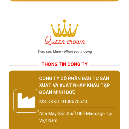
Trao sức khỏe - Nhận yêu thương
THÔNG TIN CÔNG TY
CÔNG TY CỔ PHẦN ĐẦU TƯ SẢN
XUẤT VÀ XUẤT NHẬP KHẨU TẬP
ĐOÀN MINH ĐỨC
MS DKKD: 0108676643
Nhà Máy Sản Xuất Ghế Massage Tại
Việt Nam