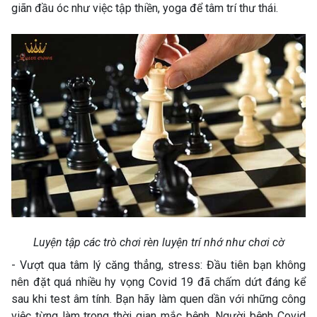
giãn đầu óc như việc tập thiền, yoga để tâm trí thư thái.
Luyện tập các trò chơi rèn luyện trí nhớ như chơi cờ
- Vượt qua tâm lý căng thẳng, stress: Đầu tiên bạn không
nên đặt quá nhiều hy vọng Covid 19 đã chấm dứt đáng kể
sau khi test âm tính. Bạn hãy làm quen dần với những công
việc từng làm trong thời gian mắc bệnh. Người bệnh Covid