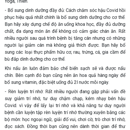
Yoga, Thiền.
- Bổ sung dinh dưỡng đầy đủ: Cách chăm sóc hậu Covid hồi
phục hiệu quả nhất chính là bổ sung dinh dưỡng cho cơ thể.
Bạn hãy xây dựng chế độ ăn uống khoa học, đầy đủ dưỡng
chất, đa dạng món ăn để không có cảm giác chán ăn. Rất
nhiều người sau quá trình bệnh bị tăng cân nhưng có những
người lại giảm cân mà không giả thích được. Bạn hãy bổ
sung các loại thực phẩm hữu cơ, rau, trứng, cá, gia cầm để
bù đắp dinh dưỡng cho cơ thể.
Khi nấu ăn luôn đảm bảo chế biến sạch sẽ và được nấu
chín. Bên cạnh đó bạn cũng nên ăn hoa quả hàng ngày để
bổ sung vitamin, đặc biệt uống đủ 2l nước mỗi ngày.
- Rèn luyện trí nhớ: Rất nhiều người đang gặp phải vấn đề
suy giảm trí nhớ, tư duy chậm chạp, kém nhạy bén hậu
Covid. vì vậy để lấy lại trí nhớ và khả năng tư duy người
bệnh cần luyện tập rèn luyện trí nhớ thường xuyên bằng các
bộ môn: học ngoại ngữ, giải đố vui, chơi cờ, trò chơi trí nhớ,
đọc sách. Đồng thời bạn cũng nên dành thời gian để thư