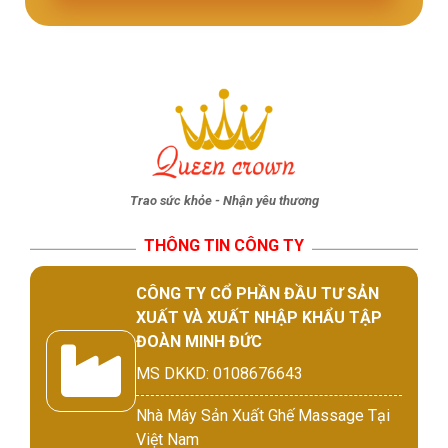
Trao sức khỏe - Nhận yêu thương
THÔNG TIN CÔNG TY
CÔNG TY CỔ PHẦN ĐẦU TƯ SẢN
XUẤT VÀ XUẤT NHẬP KHẨU TẬP
ĐOÀN MINH ĐỨC
MS DKKD: 0108676643
Nhà Máy Sản Xuất Ghế Massage Tại
Việt Nam