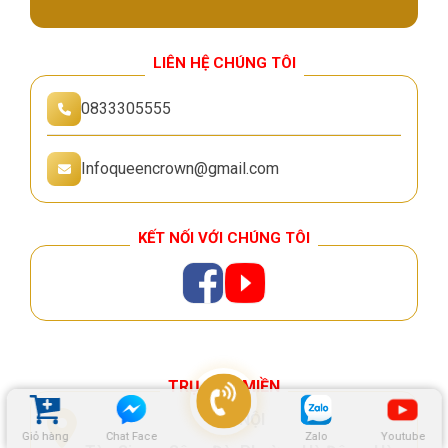
LIÊN HỆ CHÚNG TÔI
0833305555
Infoqueencrown@gmail.com
KẾT NỐI VỚI CHÚNG TÔI
TRỤ SỞ 3 MIỀN
HÀ NỘI
Giỏ hàng
Chat Face
Zalo
Youtube