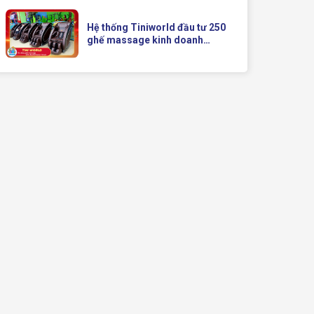
Doanh Hiện Đại Của Queen
Crown
Hệ thống Tiniworld đầu tư 250
ghế massage kinh doanh
Queen Crown QC KD7 cho chuỗi
cửa hàng toàn quốc