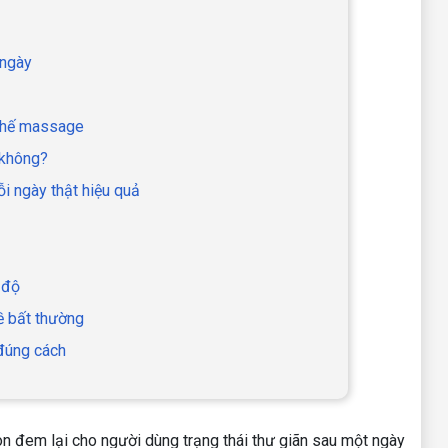
 ngày
 ghế massage
 không?
i ngày thật hiệu quả
 độ
ề bất thường
đúng cách
 đem lại cho người dùng trạng thái thư giãn sau một ngày