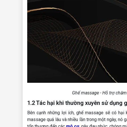
Ghế massage - Hỗ trợ chăm
1.2 Tác hại khi thường xuyên sử dụng
Bên cạnh những lợi ích, ghế massage sẽ có hại
massage quá lâu và nhiều lần trong một ngày, nó g
tổn thương đến các
mô cơ
, gây đau nhức, chóng m