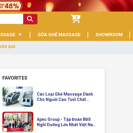
ASSAGE
SỬA GHẾ MASSAGE
SHOWROOM
hiệu quả
FAVORITES
Các Loại Ghế Massage Dành
Cho Người Cao Tuổi Chất
Lượng
Apec Group - Tập Đoàn BĐS
Nghỉ Dưỡng Lớn Nhất Việt Nam
Đầu Tư Ghế Massage Kinh