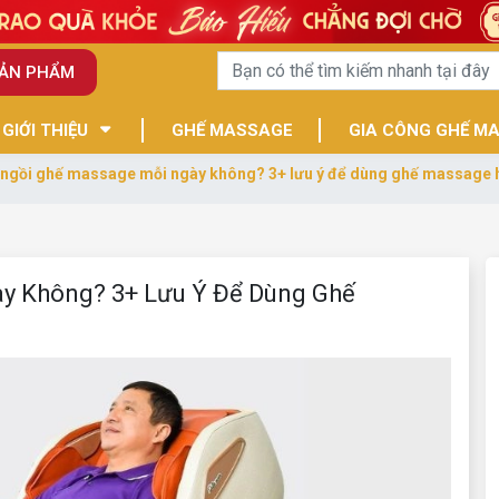
SẢN PHẨM
GIỚI THIỆU
GHẾ MASSAGE
GIA CÔNG GHẾ M
 ngồi ghế massage mỗi ngày không? 3+ lưu ý để dùng ghế massage 
y Không? 3+ Lưu Ý Để Dùng Ghế