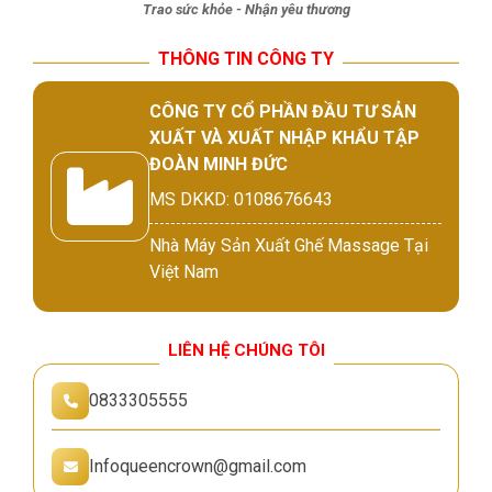
Trao sức khỏe - Nhận yêu thương
THÔNG TIN CÔNG TY
CÔNG TY CỔ PHẦN ĐẦU TƯ SẢN
XUẤT VÀ XUẤT NHẬP KHẨU TẬP
ĐOÀN MINH ĐỨC
MS DKKD: 0108676643
Nhà Máy Sản Xuất Ghế Massage Tại
Việt Nam
LIÊN HỆ CHÚNG TÔI
0833305555
Infoqueencrown@gmail.com