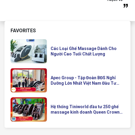
FAVORITES
Các Loại Ghế Massage Dành Cho
Người Cao Tuổi Chất Lượng
Apec Group - Tập Đoàn BĐS Nghỉ
Dưỡng Lớn Nhất Việt Nam Đầu Tư
Ghế Massage Kinh Doanh Hiện Đại
Của Queen Crown
Hệ thống Tiniworld đầu tư 250 ghế
massage kinh doanh Queen Crown
QC KD7 cho chuỗi cửa hàng toàn
quốc