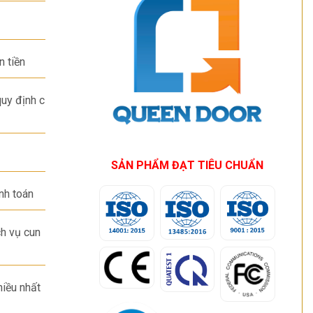
n tiền
uy định c
SẢN PHẨM ĐẠT TIÊU CHUẨN
nh toán
h vụ cun
hiều nhất