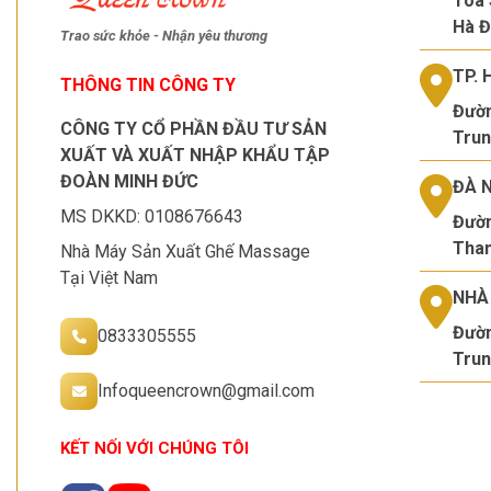
Tòa 
Hà Đ
Trao sức khỏe - Nhận yêu thương
TP. 
THÔNG TIN CÔNG TY
Đườn
CÔNG TY CỔ PHẦN ĐẦU TƯ SẢN
Trun
XUẤT VÀ XUẤT NHẬP KHẨU TẬP
ĐOÀN MINH ĐỨC
ĐÀ 
MS DKKD: 0108676643
Đườn
Than
Nhà Máy Sản Xuất Ghế Massage
Tại Việt Nam
NHÀ
Đườn
0833305555
Trun
Infoqueencrown@gmail.com
KẾT NỐI VỚI CHÚNG TÔI