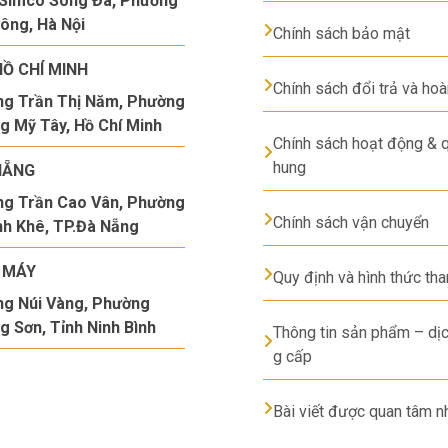
Simco Sông Đà, Phường
ông, Hà Nội
Chính sách bảo mật
HỒ CHÍ MINH
Chính sách đổi trả và hoà
g Trần Thị Năm, Phường
g Mỹ Tây, Hồ Chí Minh
Chính sách hoạt động & q
hung
NẴNG
g Trần Cao Vân, Phường
Chính sách vận chuyển
h Khê, TP.Đà Nẵng
 MÁY
Quy định và hình thức tha
g Núi Vàng, Phường
g Sơn, Tỉnh Ninh Bình
Thông tin sản phẩm – dịc
g cấp
Bài viết được quan tâm n