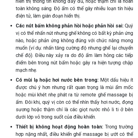
hiển thị thông tin không đầy đủ, hoặc thậm chí là hoàn
toàn không sáng. Độ ẩm có thể gây nhiễu loạn tín hiệu
điện tử, làm gián đoạn hiển thị.
Các nút bấm không phản hồi hoặc phản hồi sai:
Quý
vị có thể nhấn nút nhưng ghế không có bất kỳ phản ứng
nào, hoặc phản ứng không đúng với chức năng mong
muốn (ví dụ: nhấn tăng cường độ nhưng ghế lại chuyển
chế độ). Điều này xảy ra do độ ẩm làm hỏng các tiếp
điểm bên trong nút bấm hoặc gây ra hiện tượng chập
mạch nhẹ.
Có mùi lạ hoặc hơi nước bên trong:
Một dấu hiệu ít
được chú ý hơn nhưng rất quan trọng là mùi ẩm mốc
hoặc mùi khét nhẹ phát ra từ remote ghế massage bị
ẩm. Đôi khi, quý vị còn có thể nhìn thấy hơi nước, đọng
sương hoặc thậm chí là các giọt nước nhỏ li ti ở bên
dưới lớp vỏ trong suốt của điều khiển.
Thiết bị không hoạt động hoàn toàn:
Trong trường
hợp nặng nhất, điều khiển ghế massage bị ướt có thể