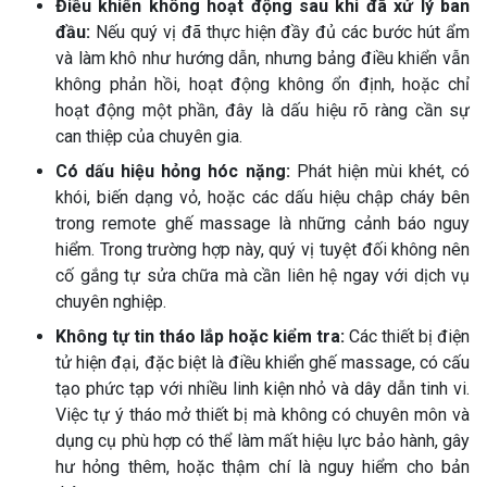
Điều khiển không hoạt động sau khi đã xử lý ban
đầu:
Nếu quý vị đã thực hiện đầy đủ các bước hút ẩm
và làm khô như hướng dẫn, nhưng bảng điều khiển vẫn
không phản hồi, hoạt động không ổn định, hoặc chỉ
hoạt động một phần, đây là dấu hiệu rõ ràng cần sự
can thiệp của chuyên gia.
Có dấu hiệu hỏng hóc nặng:
Phát hiện mùi khét, có
khói, biến dạng vỏ, hoặc các dấu hiệu chập cháy bên
trong remote ghế massage là những cảnh báo nguy
hiểm. Trong trường hợp này, quý vị tuyệt đối không nên
cố gắng tự sửa chữa mà cần liên hệ ngay với dịch vụ
chuyên nghiệp.
Không tự tin tháo lắp hoặc kiểm tra:
Các thiết bị điện
tử hiện đại, đặc biệt là điều khiển ghế massage, có cấu
tạo phức tạp với nhiều linh kiện nhỏ và dây dẫn tinh vi.
Việc tự ý tháo mở thiết bị mà không có chuyên môn và
dụng cụ phù hợp có thể làm mất hiệu lực bảo hành, gây
hư hỏng thêm, hoặc thậm chí là nguy hiểm cho bản