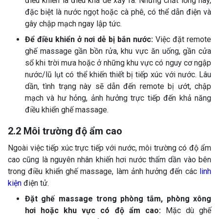
điều khiển là điều khá dễ xảy ra. Những chất lỏng này,
đặc biệt là nước ngọt hoặc cà phê, có thể dẫn điện và
gây chập mạch ngay lập tức.
Để điều khiển ở nơi dễ bị bắn nước:
Việc đặt remote
ghế massage gần bồn rửa, khu vực ăn uống, gần cửa
sổ khi trời mưa hoặc ở những khu vực có nguy cơ ngập
nước/lũ lụt có thể khiến thiết bị tiếp xúc với nước. Lâu
dần, tình trạng này sẽ dẫn đến remote bị ướt, chập
mạch và hư hỏng, ảnh hưởng trực tiếp đến khả năng
điều khiển ghế massage.
2.2 Môi trường độ ẩm cao
Ngoài việc tiếp xúc trực tiếp với nước, môi trường có độ ẩm
cao cũng là nguyên nhân khiến hơi nước thấm dần vào bên
trong điều khiển ghế massage, làm ảnh hưởng đến các
linh
kiện
điện tử.
Đặt ghế massage trong phòng tắm, phòng xông
hơi hoặc khu vực có độ ẩm cao:
Mặc dù ghế