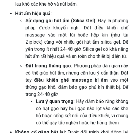
lau khô các khe hở và nút bấm.
Hút ẩm hiệu quả:
Sử dụng gói hút ẩm (Silica Gel):
Đây là phương
pháp được khuyến nghị. Đặt điều khiển ghế
massage vào một túi hoặc hộp kín (như túi
Ziplock) cùng với nhiều gói hút ẩm silica gel. Để
yên trong ít nhất 24-48 giờ. Silica gel có khả năng
hút ẩm rất hiệu quả và an toàn cho thiết bị điện tử.
Đặt trong thùng gạo:
Phương pháp dân gian này
có thể giúp hút ẩm, nhưng cần lưu ý cẩn thận. Đặt
tay
điều khiển ghế massage bị ẩm
vào một
thùng gạo khô, đảm bảo gạo phủ kín thiết bị. Để
trong 24-48 giờ.
Lưu ý quan trọng:
Hãy đảm bảo rằng không
có hạt gạo hay bụi gạo nào lọt vào các khe
hở hoặc cổng kết nối của điều khiển, vì chúng
có thể gây tắc nghẽn hoặc hư hỏng thêm.
Không cố gắng bật lại:
Tuyệt đối tránh khởi động lại