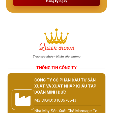
Đăng ký ngay
Trao sức khỏe - Nhận yêu thương
THÔNG TIN CÔNG TY
CÔNG TY CỔ PHẦN ĐẦU TƯ SẢN
XUẤT VÀ XUẤT NHẬP KHẨU TẬP
ĐOÀN MINH ĐỨC
MS DKKD: 0108676643
Nhà Máy Sản Xuất Ghế Massage Tại