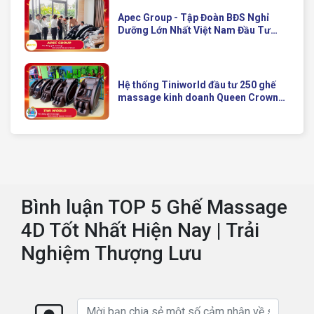
Apec Group - Tập Đoàn BĐS Nghỉ
Dưỡng Lớn Nhất Việt Nam Đầu Tư
Ghế Massage Kinh Doanh Hiện Đại
Của Queen Crown
Hệ thống Tiniworld đầu tư 250 ghế
massage kinh doanh Queen Crown
QC KD7 cho chuỗi cửa hàng toàn
quốc
Bình luận TOP 5 Ghế Massage
4D Tốt Nhất Hiện Nay | Trải
Nghiệm Thượng Lưu