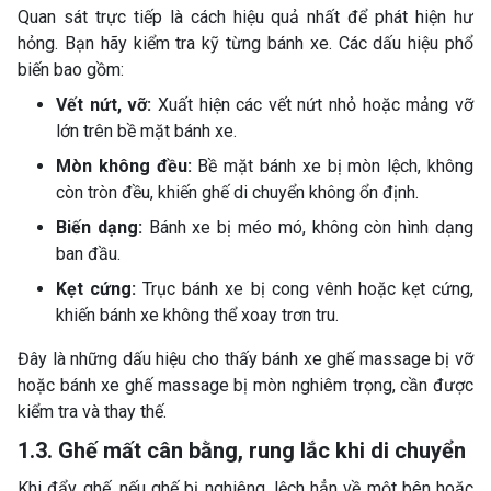
Quan sát trực tiếp là cách hiệu quả nhất để phát hiện hư
hỏng. Bạn hãy kiểm tra kỹ từng bánh xe. Các dấu hiệu phổ
biến bao gồm:
Vết nứt, vỡ:
Xuất hiện các vết nứt nhỏ hoặc mảng vỡ
lớn trên bề mặt bánh xe.
Mòn không đều:
Bề mặt bánh xe bị mòn lệch, không
còn tròn đều, khiến ghế di chuyển không ổn định.
Biến dạng:
Bánh xe bị méo mó, không còn hình dạng
ban đầu.
Kẹt cứng:
Trục bánh xe bị cong vênh hoặc kẹt cứng,
khiến bánh xe không thể xoay trơn tru.
Đây là những dấu hiệu cho thấy bánh xe ghế massage bị vỡ
hoặc bánh xe ghế massage bị mòn nghiêm trọng, cần được
kiểm tra và thay thế.
1.3. Ghế mất cân bằng, rung lắc khi di chuyển
Khi đẩy ghế, nếu ghế bị nghiêng, lệch hẳn về một bên hoặc