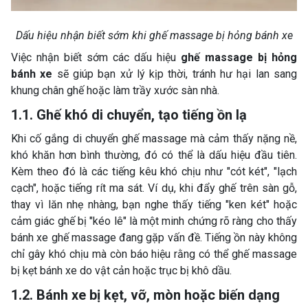
Dấu hiệu nhận biết sớm khi ghế massage bị hỏng bánh xe
Việc nhận biết sớm các dấu hiệu
ghế massage bị hỏng
bánh xe
sẽ giúp bạn xử lý kịp thời, tránh hư hại lan sang
khung chân ghế hoặc làm trầy xước sàn nhà.
1.1. Ghế khó di chuyển, tạo tiếng ồn lạ
Khi cố gắng di chuyển ghế massage mà cảm thấy nặng nề,
khó khăn hơn bình thường, đó có thể là dấu hiệu đầu tiên.
Kèm theo đó là các tiếng kêu khó chịu như "cót két", "lạch
cạch", hoặc tiếng rít ma sát. Ví dụ, khi đẩy ghế trên sàn gỗ,
thay vì lăn nhẹ nhàng, bạn nghe thấy tiếng "ken két" hoặc
cảm giác ghế bị "kéo lê" là một minh chứng rõ ràng cho thấy
bánh xe ghế massage đang gặp vấn đề. Tiếng ồn này không
chỉ gây khó chịu mà còn báo hiệu rằng có thể ghế massage
bị kẹt bánh xe do vật cản hoặc trục bị khô dầu.
1.2. Bánh xe bị kẹt, vỡ, mòn hoặc biến dạng