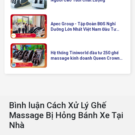
Người Cao Tuổi Chất Lượng
Apec Group - Tập Đoàn BĐS Nghỉ
Dưỡng Lớn Nhất Việt Nam Đầu Tư
Ghế Massage Kinh Doanh Hiện Đại
Của Queen Crown
Hệ thống Tiniworld đầu tư 250 ghế
massage kinh doanh Queen Crown
QC KD7 cho chuỗi cửa hàng toàn
quốc
Bình luận Cách Xử Lý Ghế
Massage Bị Hỏng Bánh Xe Tại
Nhà