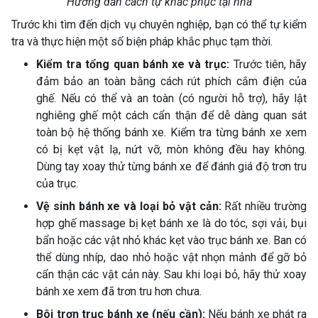
Hướng dẫn cách tự khắc phục tại nhà
Trước khi tìm đến dịch vụ chuyên nghiệp, bạn có thể tự kiểm
tra và thực hiện một số biện pháp khắc phục tạm thời.
Kiểm tra tổng quan bánh xe và trục:
Trước tiên, hãy
đảm bảo an toàn bằng cách rút phích cắm điện của
ghế. Nếu có thể và an toàn (có người hỗ trợ), hãy lật
nghiêng ghế một cách cẩn thận để dễ dàng quan sát
toàn bộ hệ thống bánh xe. Kiểm tra từng bánh xe xem
có bị kẹt vật lạ, nứt vỡ, mòn không đều hay không.
Dùng tay xoay thử từng bánh xe để đánh giá độ trơn tru
của trục.
Vệ sinh bánh xe và loại bỏ vật cản:
Rất nhiều trường
hợp ghế massage bị kẹt bánh xe là do tóc, sợi vải, bụi
bẩn hoặc các vật nhỏ khác kẹt vào trục bánh xe. Ban có
thể dùng nhíp, dao nhỏ hoặc vật nhọn mảnh để gỡ bỏ
cẩn thận các vật cản này. Sau khi loại bỏ, hãy thử xoay
bánh xe xem đã trơn tru hơn chưa.
Bôi trơn trục bánh xe (nếu cần):
Nếu bánh xe phát ra