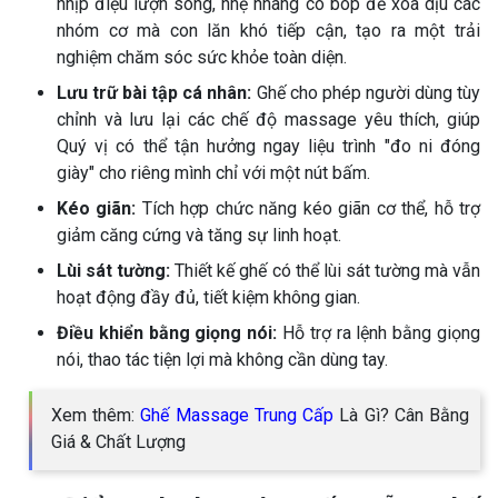
nhịp điệu lượn sóng, nhẹ nhàng co bóp để xoa dịu các
nhóm cơ mà con lăn khó tiếp cận, tạo ra một trải
nghiệm chăm sóc sức khỏe toàn diện.
Lưu trữ bài tập cá nhân:
Ghế cho phép người dùng tùy
chỉnh và lưu lại các chế độ massage yêu thích, giúp
Quý vị có thể tận hưởng ngay liệu trình "đo ni đóng
giày" cho riêng mình chỉ với một nút bấm.
Kéo giãn:
Tích hợp chức năng kéo giãn cơ thể, hỗ trợ
giảm căng cứng và tăng sự linh hoạt.
Lùi sát tường:
Thiết kế ghế có thể lùi sát tường mà vẫn
hoạt động đầy đủ, tiết kiệm không gian.
Điều khiển bằng giọng nói:
Hỗ trợ ra lệnh bằng giọng
nói, thao tác tiện lợi mà không cần dùng tay.
Xem thêm:
Ghế Massage Trung Cấp
Là Gì? Cân Bằng
Giá & Chất Lượng