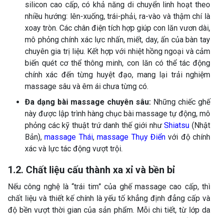
silicon cao cấp, có khả năng di chuyển linh hoạt theo
nhiều hướng: lên-xuống, trái-phải, ra-vào và thậm chí là
xoay tròn. Các chân điện tích hợp giúp con lăn vươn dài,
mô phỏng chính xác lực nhấn, miết, day, ấn của bàn tay
chuyên gia trị liệu. Kết hợp với nhiệt hồng ngoại và cảm
biến quét cơ thể thông minh, con lăn có thể tác động
chính xác đến từng huyệt đạo, mang lại trải nghiệm
massage sâu và êm ái chưa từng có.
Đa dạng bài massage chuyên sâu:
Những chiếc ghế
này được lập trình hàng chục bài massage tự động, mô
phỏng các kỹ thuật trứ danh thế giới như
Shiatsu
(Nhật
Bản),
massage Thái
,
massage Thụy Điển
với độ chính
xác và lực tác động vượt trội.
1.2. Chất liệu cấu thành xa xỉ và bền bỉ
Nếu công nghệ là “trái tim” của ghế massage cao cấp, thì
chất liệu và thiết kế chính là yếu tố khẳng định đẳng cấp và
độ bền vượt thời gian của sản phẩm. Mỗi chi tiết, từ lớp da