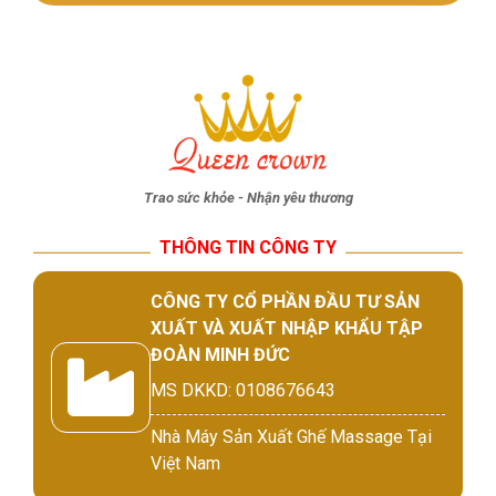
Trao sức khỏe - Nhận yêu thương
THÔNG TIN CÔNG TY
CÔNG TY CỔ PHẦN ĐẦU TƯ SẢN
XUẤT VÀ XUẤT NHẬP KHẨU TẬP
ĐOÀN MINH ĐỨC
MS DKKD: 0108676643
Nhà Máy Sản Xuất Ghế Massage Tại
Việt Nam