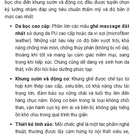
bọc cho đến khung sườn và động cơ, đều được tuyển chọn
kỹ lưỡng nhằm đáp ứng tiêu chuẩn thẩm mỹ và độ bền ở
mức cao nhất.
Da bọc cao cấp:
Phần lớn các mẫu
ghế massage đắt
nhất
sử dụng da PU cao cấp hoặc da vi sợi (microfiber
leather). Những vật liệu này có độ bền vượt trội, khả
năng chống mài mòn, chống thủy phân (không bị nổ da),
thoáng khí tốt và mang lại cảm giác mềm mại, sang
trọng khi tiếp xúc. Chúng cũng dễ dàng vệ sinh hơn da
thật, vốn đòi hỏi bảo dưỡng phức tạp.
Khung sườn và động cơ:
Khung ghế được chế tạo từ
hợp kim thép cao cấp, siêu bền, có khả năng chịu tải
trọng lớn, đảm bảo sự vững chãi và tuổi thọ lên đến
hàng chục năm. Động cơ bên trong là loại không chổi
than, vận hành cực kỳ êm ái và bền bỉ, không gây tiếng
ồn khó chịu trong quá trình thư giãn.
Thiết kế tinh xảo:
Mỗi chiếc ghế là một tác phẩm nghệ
thuật, thường được lấy cảm hứng từ nội thất siêu xe,