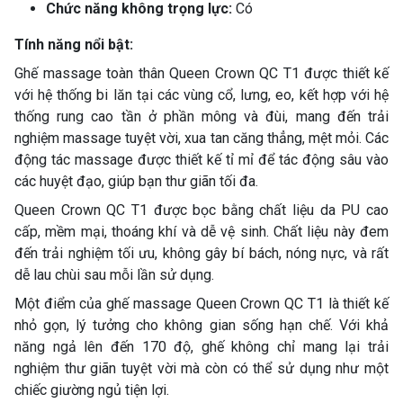
Chức năng không trọng lực:
Có
Tính năng nổi bật:
Ghế massage toàn thân Queen Crown QC T1 được thiết kế
với hệ thống bi lăn tại các vùng cổ, lưng, eo, kết hợp với hệ
thống rung cao tần ở phần mông và đùi, mang đến trải
nghiệm massage tuyệt vời, xua tan căng thẳng, mệt mỏi. Các
động tác massage được thiết kế tỉ mỉ để tác động sâu vào
các huyệt đạo, giúp bạn thư giãn tối đa.
Queen Crown QC T1 được bọc bằng chất liệu da PU cao
cấp, mềm mại, thoáng khí và dễ vệ sinh. Chất liệu này đem
đến trải nghiệm tối ưu, không gây bí bách, nóng nực, và rất
dễ lau chùi sau mỗi lần sử dụng.
Một điểm của ghế massage Queen Crown QC T1 là thiết kế
nhỏ gọn, lý tưởng cho không gian sống hạn chế. Với khả
năng ngả lên đến 170 độ, ghế không chỉ mang lại trải
nghiệm thư giãn tuyệt vời mà còn có thể sử dụng như một
chiếc giường ngủ tiện lợi.