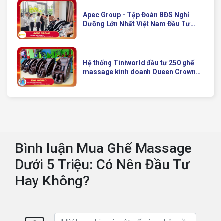
Apec Group - Tập Đoàn BĐS Nghỉ
Dưỡng Lớn Nhất Việt Nam Đầu Tư
Ghế Massage Kinh Doanh Hiện Đại
Của Queen Crown
Hệ thống Tiniworld đầu tư 250 ghế
massage kinh doanh Queen Crown
QC KD7 cho chuỗi cửa hàng toàn
quốc
Bình luận Mua Ghế Massage
Dưới 5 Triệu: Có Nên Đầu Tư
Hay Không?