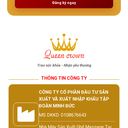
Đăng ký ngay
Trao sức khỏe - Nhận yêu thương
THÔNG TIN CÔNG TY
CÔNG TY CỔ PHẦN ĐẦU TƯ SẢN
XUẤT VÀ XUẤT NHẬP KHẨU TẬP
ĐOÀN MINH ĐỨC
MS DKKD: 0108676643
Nhà Máy Sản Xuất Ghế Massage Tại