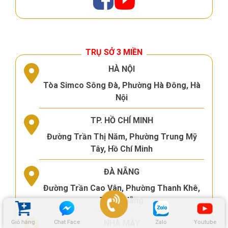
TRỤ SỞ 3 MIỀN
HÀ NỘI
Tòa Simco Sông Đà, Phường Hà Đông, Hà
Nội
TP. HỒ CHÍ MINH
Đường Trần Thị Năm, Phường Trung Mỹ
Tây, Hồ Chí Minh
ĐÀ NẴNG
Đường Trần Cao Vân, Phường Thanh Khê,
TP.Đà Nẵng
NHÀ MÁY
Giỏ hàng
Chat Face
Zalo
Youtube