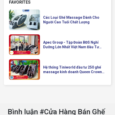
FAVORITES
Các Loại Ghế Massage Dành Cho
Người Cao Tuổi Chất Lượng
Apec Group - Tập Đoàn BĐS Nghỉ
Dưỡng Lớn Nhất Việt Nam Đầu Tư
Ghế Massage Kinh Doanh Hiện Đại
Của Queen Crown
Hệ thống Tiniworld đầu tư 250 ghế
massage kinh doanh Queen Crown
QC KD7 cho chuỗi cửa hàng toàn
quốc
Bình luận #Cửa Hàng Bán Ghế