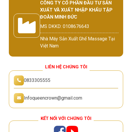
CÔNG TY CỔ PHẦN ĐẦU TƯ SẢN
XUẤT VÀ XUẤT NHẬP KHẨU TẬP
ĐOÀN MINH ĐỨC
MS DKKD: 0108676643
Nhà Máy Sản Xuất Ghế Massage Tại
Việt Nam
LIÊN HỆ CHÚNG TÔI
0833305555
Infoqueencrown@gmail.com
KẾT NỐI VỚI CHÚNG TÔI