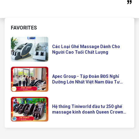
FAVORITES
Các Loại Ghế Massage Dành Cho
Người Cao Tuổi Chất Lượng
Apec Group - Tập Đoàn BĐS Nghỉ
Dưỡng Lớn Nhất Việt Nam Đầu Tư
Ghế Massage Kinh Doanh Hiện Đại
Của Queen Crown
Hệ thống Tiniworld đầu tư 250 ghế
massage kinh doanh Queen Crown
QC KD7 cho chuỗi cửa hàng toàn
quốc