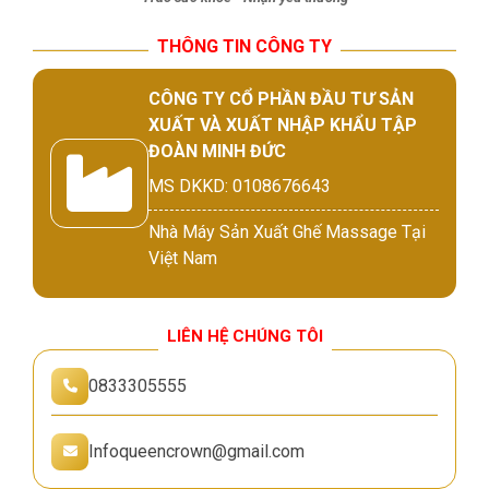
THÔNG TIN CÔNG TY
CÔNG TY CỔ PHẦN ĐẦU TƯ SẢN
XUẤT VÀ XUẤT NHẬP KHẨU TẬP
ĐOÀN MINH ĐỨC
MS DKKD: 0108676643
Nhà Máy Sản Xuất Ghế Massage Tại
Việt Nam
LIÊN HỆ CHÚNG TÔI
0833305555
Infoqueencrown@gmail.com