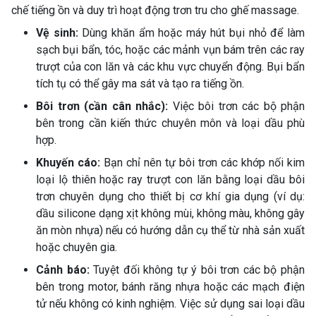
chế tiếng ồn và duy trì hoạt động trơn tru cho ghế massage.
Vệ sinh:
Dùng khăn ẩm hoặc máy hút bụi nhỏ để làm
sạch bụi bẩn, tóc, hoặc các mảnh vụn bám trên các ray
trượt của con lăn và các khu vực chuyển động. Bụi bẩn
tích tụ có thể gây ma sát và tạo ra tiếng ồn.
Bôi trơn (cần cân nhắc):
Việc bôi trơn các bộ phận
bên trong cần kiến thức chuyên môn và loại dầu phù
hợp.
Khuyến cáo:
Bạn chỉ nên tự bôi trơn các khớp nối kim
loại lộ thiên hoặc ray trượt con lăn bằng loại dầu bôi
trơn chuyên dụng cho thiết bị cơ khí gia dụng (ví dụ:
dầu silicone dạng xịt không mùi, không màu, không gây
ăn mòn nhựa) nếu có hướng dẫn cụ thể từ nhà sản xuất
hoặc chuyên gia.
Cảnh báo:
Tuyệt đối không tự ý bôi trơn các bộ phận
bên trong motor, bánh răng nhựa hoặc các mạch điện
tử nếu không có kinh nghiệm. Việc sử dụng sai loại dầu