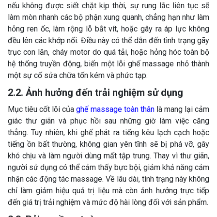
nếu không được siết chặt kịp thời, sự rung lắc liên tục sẽ
làm mòn nhanh các bộ phận xung quanh, chẳng hạn như làm
hỏng ren ốc, làm rộng lỗ bắt vít, hoặc gây ra áp lực không
đều lên các khớp nối. Điều này có thể dẫn đến tình trạng gãy
trục con lăn, cháy motor do quá tải, hoặc hỏng hóc toàn bộ
hệ thống truyền động, biến một lỗi ghế massage nhỏ thành
một sự cố sửa chữa tốn kém và phức tạp.
2.2. Ảnh hưởng đến trải nghiệm sử dụng
Mục tiêu cốt lõi của
ghế massage toàn thân
là mang lại cảm
giác thư giãn và phục hồi sau những giờ làm việc căng
thẳng. Tuy nhiên, khi ghế phát ra tiếng kêu lạch cạch hoặc
tiếng ồn bất thường, không gian yên tĩnh sẽ bị phá vỡ, gây
khó chịu và làm người dùng mất tập trung. Thay vì thư giãn,
người sử dụng có thể cảm thấy bực bội, giảm khả năng cảm
nhận các động tác massage. Về lâu dài, tình trạng này không
chỉ làm giảm hiệu quả trị liệu mà còn ảnh hưởng trực tiếp
đến giá trị trải nghiệm và mức độ hài lòng đối với sản phẩm.