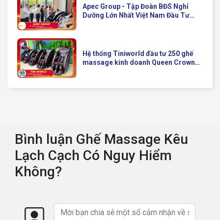
Apec Group - Tập Đoàn BĐS Nghỉ
Dưỡng Lớn Nhất Việt Nam Đầu Tư
Ghế Massage Kinh Doanh Hiện Đại
Của Queen Crown
Hệ thống Tiniworld đầu tư 250 ghế
massage kinh doanh Queen Crown
QC KD7 cho chuỗi cửa hàng toàn
quốc
Bình luận Ghế Massage Kêu
Lạch Cạch Có Nguy Hiểm
Không?