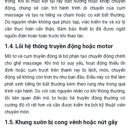
trong. Khi bị mắc kẹt tại ray dẫn hướng hoặc khớp chuyển
động, chúng sẽ cản trở hành trình di chuyển của cụm
massage và tạo ra tiếng va chạm hoặc cọ xát bất thường.
Dù nguyên nhân không quá phức tạp, việc kiểm tra và xử lý
cần thực hiện cẩn thận, đảm bảo thiết bị đã được ngắt
nguồn điện hoàn toàn trước khi thao tác.
1.4. Lỗi hệ thống truyền động hoặc motor
Mô tơ và cụm truyền động là bộ phận tạo chuyển động chính
cho ghế massage. Khi mô tơ suy yếu, hoạt động thiếu ổn
định hoặc cụm trượt trên thanh ray bị lệch, mòn, chuyển
động sẽ không còn trơn tru như ban đầu. Điều này có thể làm
phát sinh tiếng ồn bất thường kèm theo rung nhẹ trong quá
trình vận hành. So với các nguyên nhân cơ khí thông thường,
lỗi liên quan đến mô tơ hoặc hệ truyền động thường có
cường độ rõ rệt hơn và cần được kiểm tra bởi kỹ thuật viên
chuyên môn.
1.5. Khung sườn bị cong vênh hoặc nứt gãy