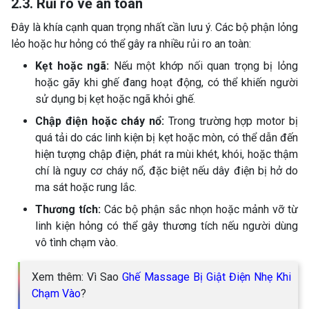
2.3. Rủi ro về an toàn
Đây là khía cạnh quan trọng nhất cần lưu ý. Các bộ phận lỏng
lẻo hoặc hư hỏng có thể gây ra nhiều rủi ro an toàn:
Kẹt hoặc ngã:
Nếu một khớp nối quan trọng bị lỏng
hoặc gãy khi ghế đang hoạt động, có thể khiến người
sử dụng bị kẹt hoặc ngã khỏi ghế.
Chập điện hoặc cháy nổ:
Trong trường hợp motor bị
quá tải do các linh kiện bị kẹt hoặc mòn, có thể dẫn đến
hiện tượng chập điện, phát ra mùi khét, khói, hoặc thậm
chí là nguy cơ cháy nổ, đặc biệt nếu dây điện bị hở do
ma sát hoặc rung lắc.
Thương tích:
Các bộ phận sắc nhọn hoặc mảnh vỡ từ
linh kiện hỏng có thể gây thương tích nếu người dùng
vô tình chạm vào.
Xem thêm: Vì Sao
Ghế Massage Bị Giật Điện Nhẹ Khi
Chạm Vào
?