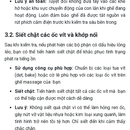
Lưu ý an toàn:
Tuyệt đối không đưa tay vào các khe
hở hoặc khu vực chuyển động của con lăn khi ghế đang
hoạt động. Luôn đảm bảo ghế đã được tắt nguồn và
rút phích cắm điện trước khi kiểm tra sâu bên trong.
3.2. Siết chặt các ốc vít và khớp nối
Sau khi kiểm tra, nếu phát hiện các bộ phận có dấu hiệu lỏng
lẻo, bạn có thể tiến hành siết chặt để khắc phục tình trạng
phát ra tiếng ồn.
Sử dụng công cụ phù hợp:
Chuẩn bị các loại tua vít
(dẹt, bake) hoặc cờ lê phù hợp với các loại ốc vít trên
ghế massage của bạn.
Siết chặt:
Tiến hành siết chặt tất cả các ốc vít mà bạn
có thể tiếp cận được một cách dễ dàng.
Lưu ý:
Không siết quá chặt vì có thể làm hỏng ren ốc,
gây nứt vỡ vật liệu nhựa hoặc kim loại xung quanh, làm
tình hình trở nên tồi tệ hơn. Chỉ siết đến khi cảm thấy
chắc chắn.