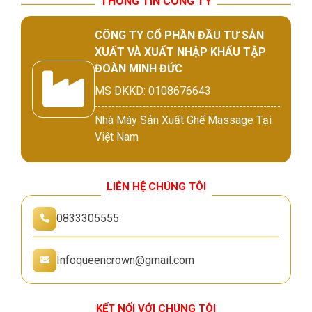
THÔNG TIN CÔNG TY
CÔNG TY CỔ PHẦN ĐẦU TƯ SẢN
XUẤT VÀ XUẤT NHẬP KHẨU TẬP
ĐOÀN MINH ĐỨC
MS DKKD: 0108676643
Nhà Máy Sản Xuất Ghế Massage Tại
Việt Nam
LIÊN HỆ CHÚNG TÔI
0833305555
Infoqueencrown@gmail.com
KẾT NỐI VỚI CHÚNG TÔI