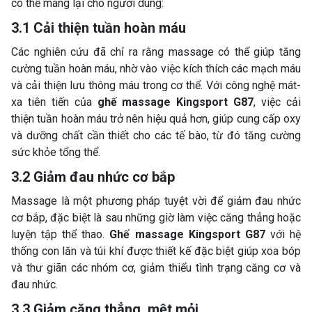
có thể mang lại cho người dùng:
3.1 Cải thiện tuần hoàn máu
Các nghiên cứu đã chỉ ra rằng massage có thể giúp tăng
cường tuần hoàn máu, nhờ vào việc kích thích các mạch máu
và cải thiện lưu thông máu trong cơ thể. Với công nghệ mát-
xa tiên tiến của
ghế massage Kingsport G87
, việc cải
thiện tuần hoàn máu trở nên hiệu quả hơn, giúp cung cấp oxy
và dưỡng chất cần thiết cho các tế bào, từ đó tăng cường
sức khỏe tổng thể.
3.2 Giảm đau nhức cơ bắp
Massage là một phương pháp tuyệt vời để giảm đau nhức
cơ bắp, đặc biệt là sau những giờ làm việc căng thẳng hoặc
luyện tập thể thao.
Ghế massage Kingsport G87
với hệ
thống con lăn và túi khí được thiết kế đặc biệt giúp xoa bóp
và thư giãn các nhóm cơ, giảm thiểu tình trạng căng cơ và
đau nhức.
3.3 Giảm căng thẳng, mệt mỏi