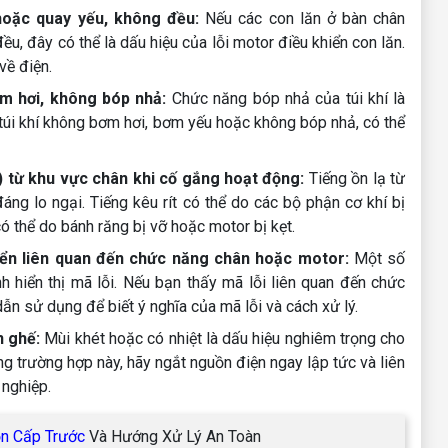
oặc quay yếu, không đều:
Nếu các con lăn ở bàn chân
, đây có thể là dấu hiệu của lỗi motor điều khiển con lăn.
về điện.
m hơi, không bóp nhả:
Chức năng bóp nhả của túi khí là
úi khí không bơm hơi, bơm yếu hoặc không bóp nhả, có thể
h) từ khu vực chân khi cố gắng hoạt động:
Tiếng ồn lạ từ
ng lo ngại. Tiếng kêu rít có thể do các bộ phận cơ khí bị
ó thể do bánh răng bị vỡ hoặc motor bị kẹt.
hiển liên quan đến chức năng chân hoặc motor:
Một số
 hiển thị mã lỗi. Nếu bạn thấy mã lỗi liên quan đến chức
n sử dụng để biết ý nghĩa của mã lỗi và cách xử lý.
n ghế:
Mùi khét hoặc có nhiệt là dấu hiệu nghiêm trọng cho
ng trường hợp này, hãy ngắt nguồn điện ngay lập tức và liên
nghiệp.
n Cấp Trước
Và Hướng Xử Lý An Toàn