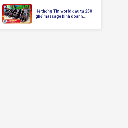
Doanh Hiện Đại Của Queen
Crown
Hệ thống Tiniworld đầu tư 250
ghế massage kinh doanh
Queen Crown QC KD7 cho chuỗi
cửa hàng toàn quốc