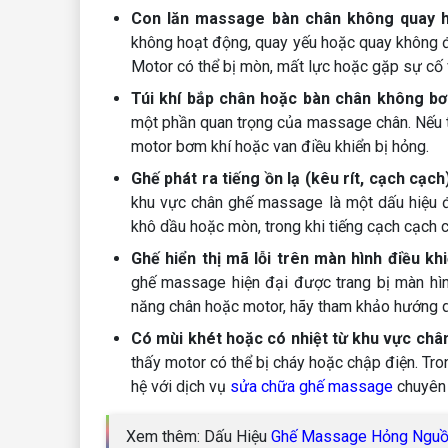
Con lăn massage bàn chân không quay h
không hoạt động, quay yếu hoặc quay không đều
Motor có thể bị mòn, mất lực hoặc gặp sự cố 
Túi khí bắp chân hoặc bàn chân không bơ
một phần quan trọng của massage chân. Nếu t
motor bơm khí hoặc van điều khiển bị hỏng.
Ghế phát ra tiếng ồn lạ (kêu rít, cạch cạc
khu vực chân ghế massage là một dấu hiệu đá
khô dầu hoặc mòn, trong khi tiếng cạch cạch c
Ghế hiển thị mã lỗi trên màn hình điều k
ghế massage hiện đại được trang bị màn hình
năng chân hoặc motor, hãy tham khảo hướng dẫ
Có mùi khét hoặc có nhiệt từ khu vực châ
thấy motor có thể bị cháy hoặc chập điện. Tro
hệ với dịch vụ
sửa chữa ghế massage
chuyên 
Xem thêm: Dấu Hiệu
Ghế Massage Hỏng Nguồ