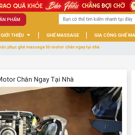
SẢN PHẨM
GIỚI THIỆU
GHẾ MASSAGE
GIA CÔNG GHẾ M
hắc phục ghế massage lỗi motor chân ngay tại nhà
Motor Chân Ngay Tại Nhà