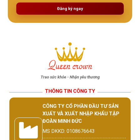
Đăng ký ngay
Trao sức khỏe - Nhận yêu thương
THÔNG TIN CÔNG TY
CÔNG TY CỔ PHẦN ĐẦU TƯ SẢN
XUẤT VÀ XUẤT NHẬP KHẨU TẬP
ĐOÀN MINH ĐỨC
MS DKKD: 0108676643