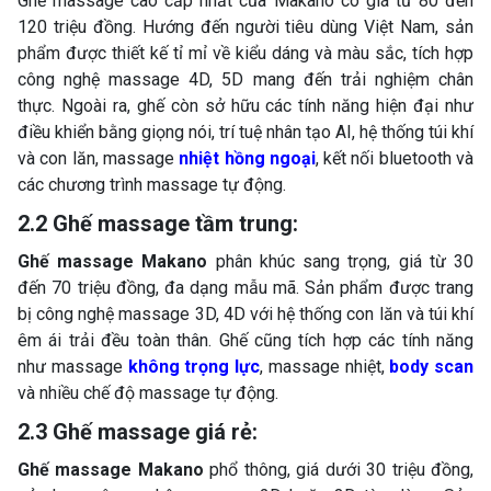
Ghế massage cao cấp nhất của Makano có giá từ 80 đến
120 triệu đồng. Hướng đến người tiêu dùng Việt Nam, sản
phẩm được thiết kế tỉ mỉ về kiểu dáng và màu sắc, tích hợp
công nghệ massage 4D, 5D mang đến trải nghiệm chân
thực. Ngoài ra, ghế còn sở hữu các tính năng hiện đại như
điều khiển bằng giọng nói, trí tuệ nhân tạo AI, hệ thống túi khí
và con lăn, massage
nhiệt hồng ngoại
, kết nối bluetooth và
các chương trình massage tự động.
2.2 Ghế massage tầm trung:
Ghế massage Makano
phân khúc sang trọng, giá từ 30
đến 70 triệu đồng, đa dạng mẫu mã. Sản phẩm được trang
bị công nghệ massage 3D, 4D với hệ thống con lăn và túi khí
êm ái trải đều toàn thân. Ghế cũng tích hợp các tính năng
như massage
không trọng lực
, massage nhiệt,
body scan
và nhiều chế độ massage tự động.
2.3 Ghế massage giá rẻ:
Ghế massage Makano
phổ thông, giá dưới 30 triệu đồng,