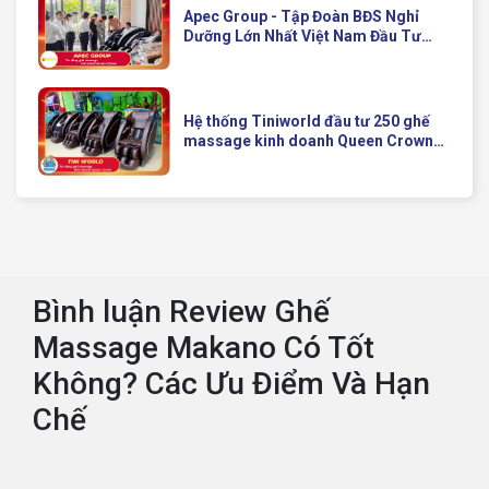
Apec Group - Tập Đoàn BĐS Nghỉ
Dưỡng Lớn Nhất Việt Nam Đầu Tư
Ghế Massage Kinh Doanh Hiện Đại
Của Queen Crown
Hệ thống Tiniworld đầu tư 250 ghế
massage kinh doanh Queen Crown
QC KD7 cho chuỗi cửa hàng toàn
quốc
Bình luận Review Ghế
Massage Makano Có Tốt
Không? Các Ưu Điểm Và Hạn
Chế