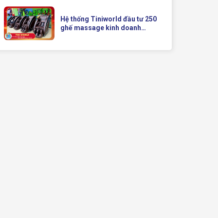
Doanh Hiện Đại Của Queen
Crown
Hệ thống Tiniworld đầu tư 250
ghế massage kinh doanh
Queen Crown QC KD7 cho chuỗi
cửa hàng toàn quốc