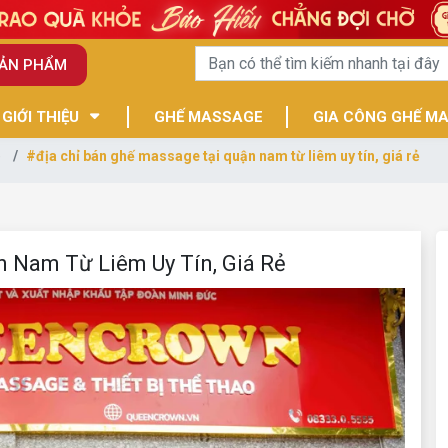
SẢN PHẨM
GIỚI THIỆU
GHẾ MASSAGE
GIA CÔNG GHẾ M
e
#địa chỉ bán ghế massage tại quận nam từ liêm uy tín, giá rẻ
 Nam Từ Liêm Uy Tín, Giá Rẻ