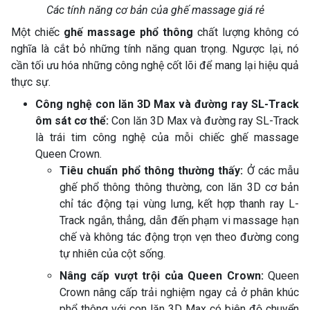
Các tính năng cơ bản của ghế massage giá rẻ
Một chiếc
ghế massage phổ thông
chất lượng không có
nghĩa là cắt bỏ những tính năng quan trọng. Ngược lại, nó
cần tối ưu hóa những công nghệ cốt lõi để mang lại hiệu quả
thực sự.
Công nghệ con lăn 3D Max và đường ray SL-Track
ôm sát cơ thể:
Con lăn 3D Max và đường ray SL-Track
là trái tim công nghệ của mỗi chiếc ghế massage
Queen Crown.
Tiêu chuẩn phổ thông thường thấy:
Ở các mẫu
ghế phổ thông thông thường, con lăn 3D cơ bản
chỉ tác động tại vùng lưng, kết hợp thanh ray L-
Track ngắn, thẳng, dẫn đến phạm vi massage hạn
chế và không tác động trọn vẹn theo đường cong
tự nhiên của cột sống.
Nâng cấp vượt trội của Queen Crown:
Queen
Crown nâng cấp trải nghiệm ngay cả ở phân khúc
phổ thông với con lăn 3D Max có biên độ chuyển