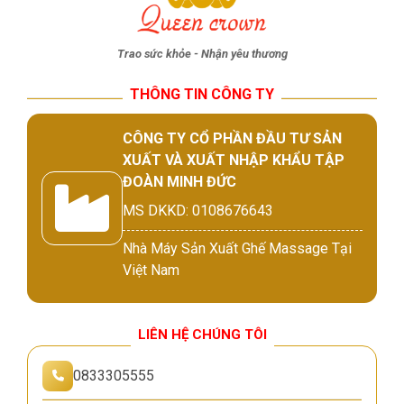
Trao sức khỏe - Nhận yêu thương
THÔNG TIN CÔNG TY
CÔNG TY CỔ PHẦN ĐẦU TƯ SẢN
XUẤT VÀ XUẤT NHẬP KHẨU TẬP
ĐOÀN MINH ĐỨC
MS DKKD: 0108676643
Nhà Máy Sản Xuất Ghế Massage Tại
Việt Nam
LIÊN HỆ CHÚNG TÔI
0833305555