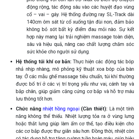
động rộng, tác động sâu vào các huyệt đạo vùng
cổ – vai – gáy. Hệ thống đường ray SL-Track dài
140cm ôm sát từ cổ xuống tận đùi non, đảm bảo
không bỏ sót bất kỳ điểm đau mỏi nào. Sự kết
hợp này mang lại trải nghiệm massage toàn diện,
sâu và hiệu quả, nâng cao chất lượng chăm sóc
sức khỏe cho người sử dụng.
Hệ thống túi khí cơ bản:
Thực hiện các động tác bóp
nhả nhịp nhàng, mô phỏng kỹ thuật xoa bóp của bàn
tay. Ở các mẫu ghế massage tiêu chuẩn, túi khí thường
được bố trí ở các vị trí trọng yếu như vai, cánh tay và
bắp chân, giúp giảm căng cứng cơ bắp và hỗ trợ máu
lưu thông tốt hơn.
Chức năng
nhiệt hồng ngoại
(Cần thiết):
Là một tính
năng không thể thiếu. Nhiệt lượng tỏa ra ở vùng lưng
hoặc thắt lưng giúp làm ấm cơ thể, tạo điều kiện cho
các cơ bắp được thư giãn sâu hơn. Đồng thời, nhiệt còn
có tác dụng hỗ trợ tăng cường tuần hoàn máu, giúp hiệu