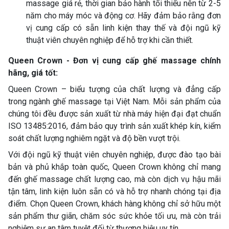
massage giá rẻ, thời gian bảo hành tối thiểu nên từ 2-5
năm cho máy móc và động cơ. Hãy đảm bảo rằng đơn
vị cung cấp có sẵn linh kiện thay thế và đội ngũ kỹ
thuật viên chuyên nghiệp để hỗ trợ khi cần thiết.
Queen Crown - Đơn vị cung cấp ghế massage chính
hãng, giá tốt:
Queen Crown – biểu tượng của chất lượng và đẳng cấp
trong ngành ghế massage tại Việt Nam. Mỗi sản phẩm của
chúng tôi đều được sản xuất từ nhà máy hiện đại đạt chuẩn
ISO 13485:2016, đảm bảo quy trình sản xuất khép kín, kiểm
soát chất lượng nghiêm ngặt và độ bền vượt trội.
Với đội ngũ kỹ thuật viên chuyên nghiệp, được đào tạo bài
bản và phủ khắp toàn quốc, Queen Crown không chỉ mang
đến ghế massage chất lượng cao, mà còn dịch vụ hậu mãi
tận tâm, linh kiện luôn sẵn có và hỗ trợ nhanh chóng tại địa
điểm. Chọn Queen Crown, khách hàng không chỉ sở hữu một
sản phẩm thư giãn, chăm sóc sức khỏe tối ưu, mà còn trải
nghiệm sự an tâm tuyệt đối từ thương hiệu uy tín.