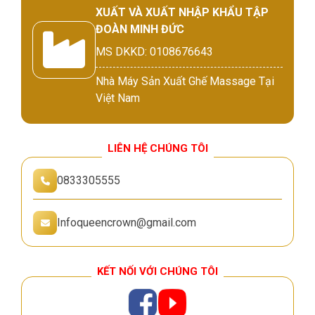
XUẤT VÀ XUẤT NHẬP KHẨU TẬP
ĐOÀN MINH ĐỨC
MS DKKD: 0108676643
Nhà Máy Sản Xuất Ghế Massage Tại
Việt Nam
LIÊN HỆ CHÚNG TÔI
0833305555
Infoqueencrown@gmail.com
KẾT NỐI VỚI CHÚNG TÔI