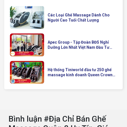
Các Loại Ghế Massage Dành Cho
Người Cao Tuổi Chất Lượng
Apec Group - Tập Đoàn BĐS Nghỉ
Dưỡng Lớn Nhất Việt Nam Đầu Tư
Ghế Massage Kinh Doanh Hiện Đại
Của Queen Crown
Hệ thống Tiniworld đầu tư 250 ghế
massage kinh doanh Queen Crown
QC KD7 cho chuỗi cửa hàng toàn
quốc
Bình luận #Địa Chỉ Bán Ghế