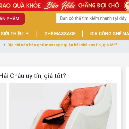
SẢN PHẨM
GIỚI THIỆU
GHẾ MASSAGE
GIA CÔNG GHẾ M
e
Địa chỉ nào bán ghế massage quận hải châu uy tín, giá tốt?
i Châu uy tín, giá tốt?