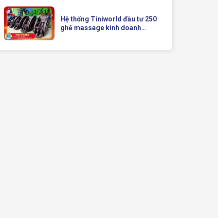
Doanh Hiện Đại Của Queen
Crown
Hệ thống Tiniworld đầu tư 250
ghế massage kinh doanh
Queen Crown QC KD7 cho chuỗi
cửa hàng toàn quốc