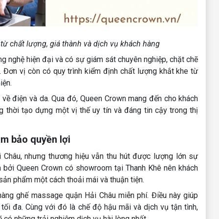
ừ chất lượng, giá thành và dịch vụ khách hàng
 nghệ hiện đại và có sự giám sát chuyên nghiệp, chặt chẽ
. Đơn vị còn có quy trình kiểm định chất lượng khắt khe từ
iện.
n về điện và da. Qua đó, Queen Crown mang đến cho khách
thời tạo dựng một vị thế uy tín và đáng tin cậy trong thị
ảm bảo quyền lợi
hâu, nhưng thương hiệu vẫn thu hút được lượng lớn sự
 là bởi Queen Crown có showroom tại Thanh Khê nên khách
 sản phẩm một cách thoải mái và thuận tiện.
hàng ghế massage quận Hải Châu miễn phí. Điều này giúp
 tối đa. Cùng với đó là chế độ hậu mãi và dịch vụ tận tình,
có những trải nghiệm dịch vụ hài lòng nhất.