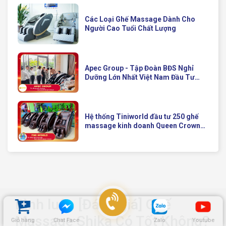
Các Loại Ghế Massage Dành Cho
Người Cao Tuổi Chất Lượng
Apec Group - Tập Đoàn BĐS Nghỉ
Dưỡng Lớn Nhất Việt Nam Đầu Tư
Ghế Massage Kinh Doanh Hiện Đại
Của Queen Crown
Hệ thống Tiniworld đầu tư 250 ghế
massage kinh doanh Queen Crown
QC KD7 cho chuỗi cửa hàng toàn
quốc
Bình luận [Đánh giá] Ghế
Massage Shika Có Tốt Không?
Giỏ hàng
Chat Face
Zalo
Youtube