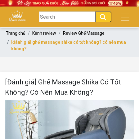
Trang chủ
Kênh review
Review Ghế Massage
[đánh giá] ghế massage shika có tốt không? có nên mua
không?
[Đánh giá] Ghế Massage Shika Có Tốt
Không? Có Nên Mua Không?