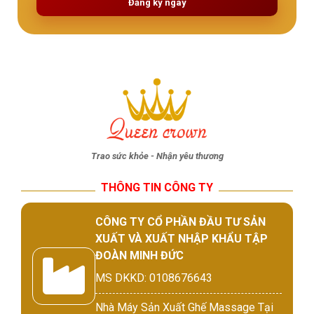
Đăng ký ngay
Trao sức khỏe - Nhận yêu thương
THÔNG TIN CÔNG TY
CÔNG TY CỔ PHẦN ĐẦU TƯ SẢN
XUẤT VÀ XUẤT NHẬP KHẨU TẬP
ĐOÀN MINH ĐỨC
MS DKKD: 0108676643
Nhà Máy Sản Xuất Ghế Massage Tại