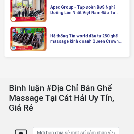
Apec Group - Tập Đoàn BĐS Nghỉ
Dưỡng Lớn Nhất Việt Nam Đầu Tư
Ghế Massage Kinh Doanh Hiện Đại
Của Queen Crown
Hệ thống Tiniworld đầu tư 250 ghế
massage kinh doanh Queen Crown
QC KD7 cho chuỗi cửa hàng toàn
quốc
Bình luận #Địa Chỉ Bán Ghế
Massage Tại Cát Hải Uy Tín,
Giá Rẻ