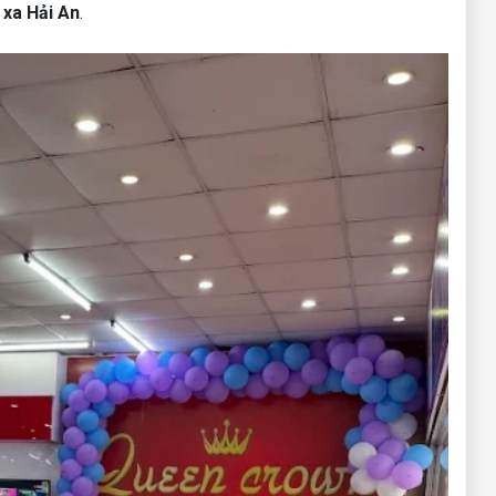
 xa Hải An
.