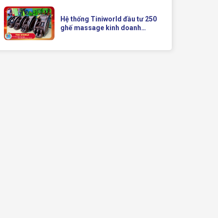
Doanh Hiện Đại Của Queen
Crown
Hệ thống Tiniworld đầu tư 250
ghế massage kinh doanh
Queen Crown QC KD7 cho chuỗi
cửa hàng toàn quốc