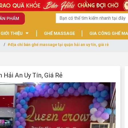
SẢN PHẨM
GIỚI THIỆU
GHẾ MASSAGE
GIA CÔNG GHẾ M
e
#địa chỉ bán ghế massage tại quận hải an uy tín, giá rẻ
 Hải An Uy Tín, Giá Rẻ